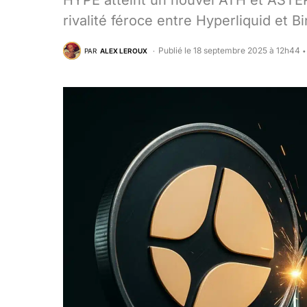
HYPE atteint un nouvel ATH et ASTER
rivalité féroce entre Hyperliquid et 
Publié le 18 septembre 2025 à 12h44
PAR
ALEX LEROUX