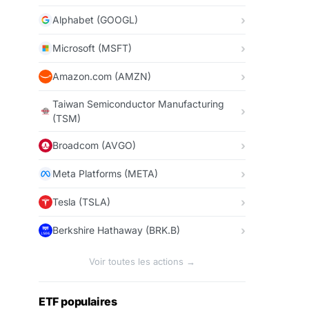
Alphabet (GOOGL)
Microsoft (MSFT)
Amazon.com (AMZN)
Taiwan Semiconductor Manufacturing
(TSM)
Broadcom (AVGO)
Meta Platforms (META)
Tesla (TSLA)
Berkshire Hathaway (BRK.B)
Voir toutes les actions →
ETF populaires