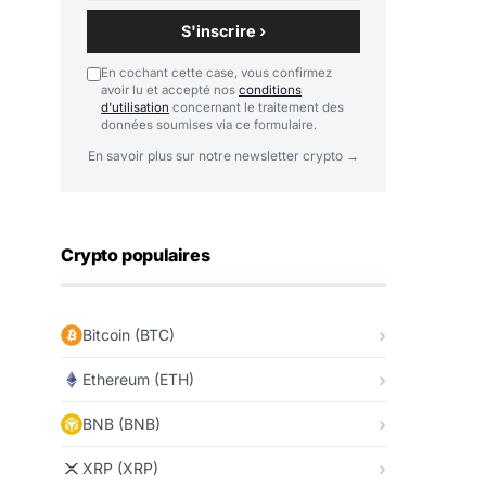
S'inscrire ›
En cochant cette case, vous confirmez
avoir lu et accepté nos
conditions
d'utilisation
concernant le traitement des
données soumises via ce formulaire.
En savoir plus sur notre newsletter crypto →
Crypto populaires
Bitcoin (BTC)
Ethereum (ETH)
BNB (BNB)
XRP (XRP)