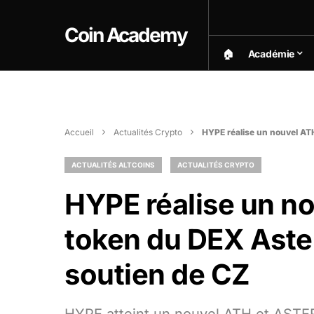
Coin Academy
🏠︎
Académie
Accueil
Actualités Crypto
HYPE réalise un nouvel ATH
ACTUALITÉS ALTCOINS
ACTUALITÉS CRYPTO
HYPE réalise un no
token du DEX Aste
soutien de CZ