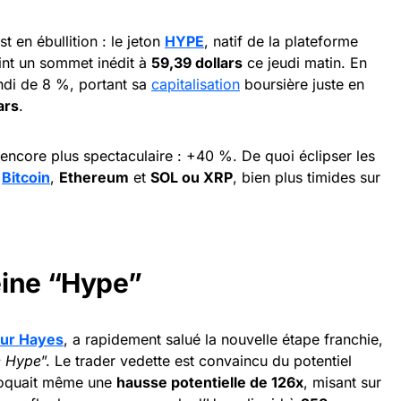
st en ébullition : le jeton
HYPE
, natif de la plateforme
eint un sommet inédit à
59,39 dollars
ce jeudi matin. En
ndi de 8 %, portant sa
capitalisation
boursière juste en
ars
.
encore plus spectaculaire : +40 %. De quoi éclipser les
e
Bitcoin
,
Ethereum
et
SOL ou XRP
, bien plus timides sur
eine “Hype”
hur Hayes
, a rapidement salué la nouvelle étape franchie,
e Hype
”. Le trader vedette est convaincu du potentiel
évoquait même une
hausse potentielle de 126x
, misant sur