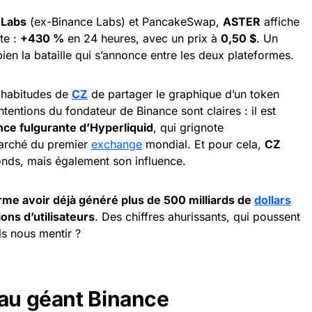
 Labs
(ex-Binance Labs) et PancakeSwap,
ASTER
affiche
te :
+430 %
en 24 heures, avec un prix à
0,50 $
. Un
ien la bataille qui s’annonce entre les deux plateformes.
s habitudes de
CZ
de partager le graphique d’un token
ntentions du fondateur de Binance sont claires : il est
nce fulgurante d’Hyperliquid
, qui grignote
arché du premier
exchange
mondial. Et pour cela,
CZ
onds, mais également son influence.
irme avoir déjà généré plus de 500 milliards de
dollars
ions d’utilisateurs
. Des chiffres ahurissants, qui poussent
ls nous mentir ?
 au géant Binance