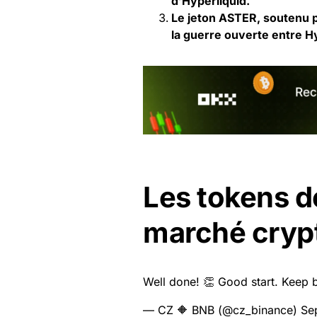
d’Hyperliquid.
Le jeton ASTER, soutenu pa
la guerre ouverte entre H
Les tokens d
marché cryp
Well done! 👏 Good start. Keep 
— CZ 🔶 BNB (@cz_binance)
Se