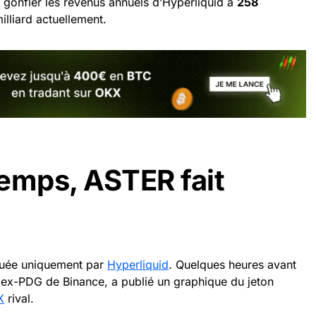
gonfler les revenus annuels d’Hyperliquid à
258
milliard actuellement.
emps, ASTER fait
rquée uniquement par
Hyperliquid
. Quelques heures avant
 ex-PDG de Binance, a publié un graphique du jeton
X
rival.