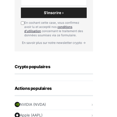
S'inscrire ›
En cochant cette case, vous confirmez
avoir lu et accepté nos
conditions
d'utilisation
concernant le traitement des
données soumises via ce formulaire.
En savoir plus sur notre newsletter crypto →
Crypto populaires
Actions populaires
NVIDIA (NVDA)
Apple (AAPL)