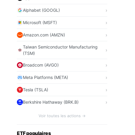
Alphabet (GOOGL)
Microsoft (MSFT)
Amazon.com (AMZN)
Taiwan Semiconductor Manufacturing
(TSM)
Broadcom (AVGO)
Meta Platforms (META)
Tesla (TSLA)
Berkshire Hathaway (BRK.B)
Voir toutes les actions →
ETF populaires