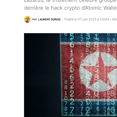
Lazarus, le tristement célèbre groupe
derrière le hack crypto d’Atomic Walle
Publié le 07 juin 2023 à 13h54
Mod
PAR
LAURENT DUPUIS
•