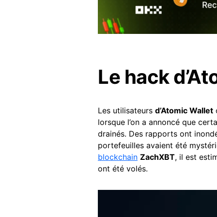
Le hack d’At
Les utilisateurs
d’Atomic Wallet
o
lorsque l’on a annoncé que certa
drainés. Des rapports ont inon
portefeuilles avaient été mystér
blockchain
ZachXBT
, il est est
ont été volés.