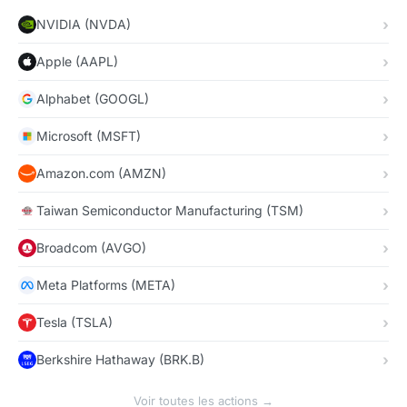
NVIDIA (NVDA)
Apple (AAPL)
Alphabet (GOOGL)
Microsoft (MSFT)
Amazon.com (AMZN)
Taiwan Semiconductor Manufacturing (TSM)
Broadcom (AVGO)
Meta Platforms (META)
Tesla (TSLA)
Berkshire Hathaway (BRK.B)
Voir toutes les actions →