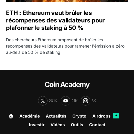
ETH : Ethereum veut brûler les
récompenses des validateurs pour
plafonner le staking à 50 %
Des chercheurs Ethereum proposent de brûler les
récompenses des validateurs pour ramener l'émission à zéro
au-delà de 50 % de staking.
Coin Academy
201K
21K
3K
🏠︎
Académie
Actualités
Crypto
Airdrops
✦
Investir
Vidéos
Outils
Contact