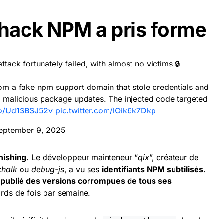
hack NPM a pris forme
tack fortunately failed, with almost no victims.🔒
rom a fake npm support domain that stole credentials and
h malicious package updates. The injected code targeted
.co/Ud1SBSJ52v
pic.twitter.com/lOik6k7Dkp
eptember 9, 2025
hishing
. Le développeur mainteneur “
qix
”, créateur de
chalk
ou
debug-js
, a vu ses
identifiants NPM subtilisés
.
epublié des versions corrompues de tous ses
ards de fois par semaine.