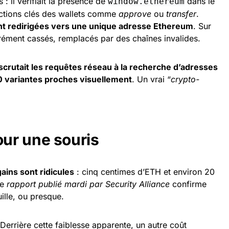
 : il vérifiait la présence de
dans le
window.ethereum
onctions clés des wallets comme
approve
ou
transfer
.
nt redirigées vers une unique adresse Ethereum
. Sur
arrément cassés, remplacés par des chaînes invalides.
scrutait les requêtes réseau à la recherche d’adresses
80 variantes proches visuellement
. Un vrai “
crypto-
ur une souris
gains sont ridicules
: cinq centimes d’ETH et environ 20
Le
rapport publié mardi par Security Alliance
confirme
uille, ou presque.
. Derrière cette faiblesse apparente, un autre coût