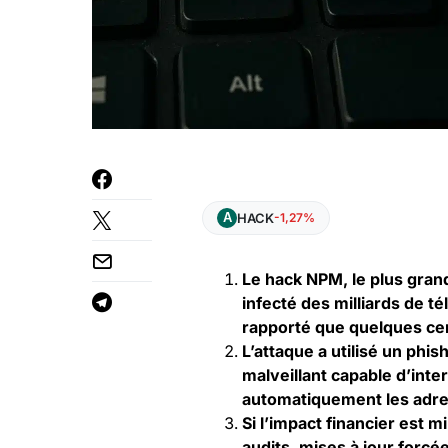
HACK
-1,27%
Le hack NPM, le plus grand 
infecté des milliards de t
rapporté que quelques cen
L’attaque a utilisé un phi
malveillant capable d’inte
automatiquement les adre
Si l’impact financier est m
audits, mises à jour forcé