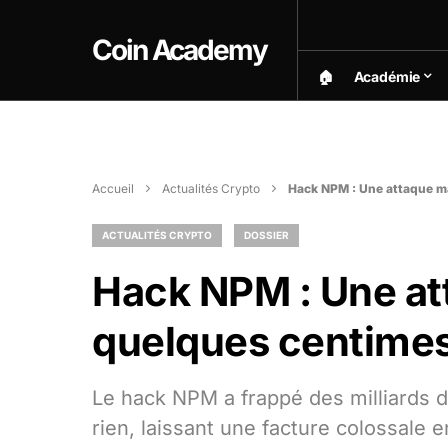
Coin Academy
🏠︎
Académie
Accueil
Actualités Crypto
Hack NPM : Une attaque m
ACTUALITÉS CRYPTO
DOSSIER
Hack NPM : Une a
quelques centimes
Le hack NPM a frappé des milliards 
rien, laissant une facture colossale e