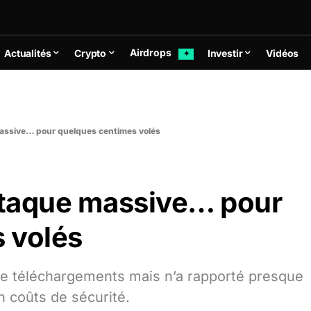
Airdrops
Actualités
Crypto
Investir
Vidéos
✦
assive… pour quelques centimes volés
ttaque massive… pour
 volés
de téléchargements mais n’a rapporté presque
n coûts de sécurité.