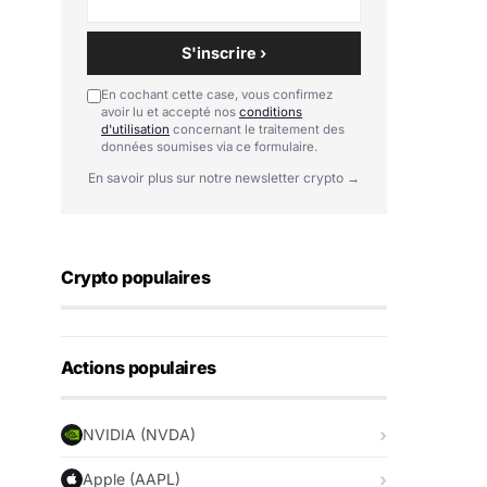
S'inscrire ›
En cochant cette case, vous confirmez
avoir lu et accepté nos
conditions
d'utilisation
concernant le traitement des
données soumises via ce formulaire.
En savoir plus sur notre newsletter crypto →
Crypto populaires
Actions populaires
NVIDIA (NVDA)
Apple (AAPL)