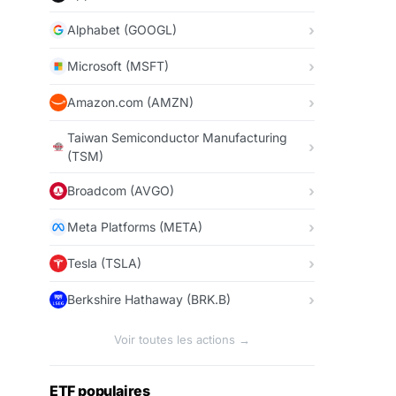
Alphabet (GOOGL)
Microsoft (MSFT)
Amazon.com (AMZN)
Taiwan Semiconductor Manufacturing
(TSM)
Broadcom (AVGO)
Meta Platforms (META)
Tesla (TSLA)
Berkshire Hathaway (BRK.B)
Voir toutes les actions →
ETF populaires