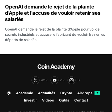
OpenAI demande le rejet de la plainte
d’Apple et l’accuse de vouloir retenir ses
salariés
OpenAI demande le rejet de la plainte d'Apple pour vol de
secrets industriels et accuse le fabricant de vouloir freiner les
départs de salariés.
Coin Academy
201K
21K
3K
🏠︎
Académie
Actualités
Crypto
Airdrops
✦
Investir
Vidéos
Outils
Contact