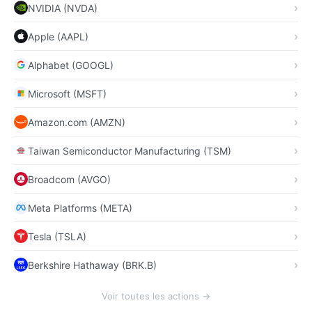
NVIDIA (NVDA)
Apple (AAPL)
Alphabet (GOOGL)
Microsoft (MSFT)
Amazon.com (AMZN)
Taiwan Semiconductor Manufacturing (TSM)
Broadcom (AVGO)
Meta Platforms (META)
Tesla (TSLA)
Berkshire Hathaway (BRK.B)
Voir toutes les actions →