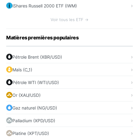
iShares Russell 2000 ETF (IWM)
Voir tous les ETF →
Matières premières populaires
Pétrole Brent (XBR/USD)
Maïs (C_1)
Pétrole WTI (WTI/USD)
Or (XAU/USD)
Gaz naturel (NG/USD)
Palladium (XPD/USD)
Platine (XPT/USD)