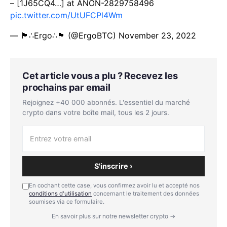
– [1J65CQ4…] at ANON-2829758496
pic.twitter.com/UtUFCPl4Wm
— 🏴∴Ergo∴🏴 (@ErgoBTC)
November 23, 2022
Cet article vous a plu ? Recevez les
prochains par email
Rejoignez +40 000 abonnés. L'essentiel du marché
crypto dans votre boîte mail, tous les 2 jours.
S'inscrire ›
En cochant cette case, vous confirmez avoir lu et accepté nos
conditions d'utilisation
concernant le traitement des données
soumises via ce formulaire.
En savoir plus sur notre newsletter crypto →