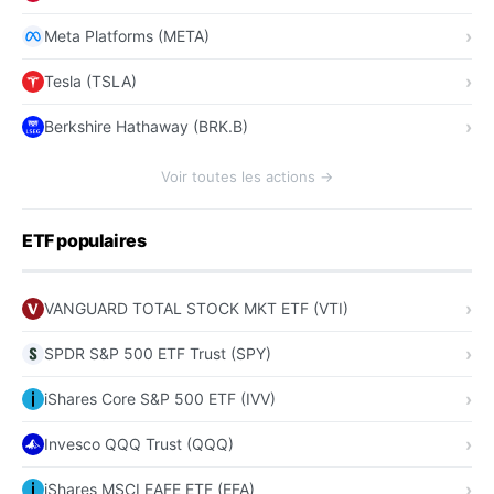
Meta Platforms (META)
Tesla (TSLA)
Berkshire Hathaway (BRK.B)
Voir toutes les actions →
ETF populaires
VANGUARD TOTAL STOCK MKT ETF (VTI)
SPDR S&P 500 ETF Trust (SPY)
iShares Core S&P 500 ETF (IVV)
Invesco QQQ Trust (QQQ)
iShares MSCI EAFE ETF (EFA)