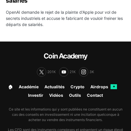
salariés
OpenAI demande le rejet de la plainte d'Apple pour vol de
secrets industriels et accuse le fabricant de vouloir freiner les
départs de salariés.
Coin Academy
201K
21K
3K
🏠︎
Académie
Actualités
Crypto
Airdrops
✦
Investir
Vidéos
Outils
Contact
Ce site et les informations qui y sont publiées ne constituent en aucun
cas des conseils en investissement ni une incitation quelconque à
acheter ou vendre des instruments financiers.
Les CFD sont des instruments complexes et présentent un risque élevé