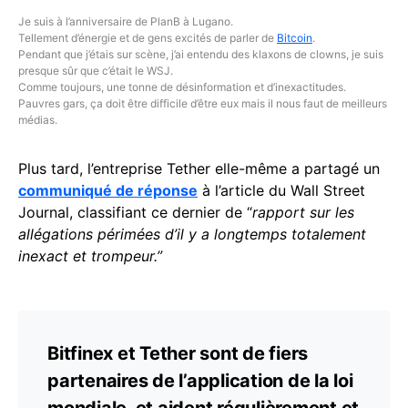
Je suis à l’anniversaire de PlanB à Lugano.
Tellement d’énergie et de gens excités de parler de
Bitcoin
.
Pendant que j’étais sur scène, j’ai entendu des klaxons de clowns, je suis
presque sûr que c’était le WSJ.
Comme toujours, une tonne de désinformation et d’inexactitudes.
Pauvres gars, ça doit être difficile d’être eux mais il nous faut de meilleurs
médias.
Plus tard, l’entreprise Tether elle-même a partagé un
communiqué de réponse
à l’article du Wall Street
Journal, classifiant ce dernier de “
rapport sur les
allégations périmées d’il y a longtemps totalement
inexact et trompeur.”
Bitfinex et Tether sont de fiers
partenaires de l’application de la loi
mondiale, et aident régulièrement et