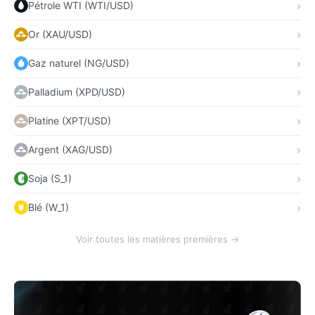
Pétrole WTI (WTI/USD)
Or (XAU/USD)
Gaz naturel (NG/USD)
Palladium (XPD/USD)
Platine (XPT/USD)
Argent (XAG/USD)
Soja (S_1)
Blé (W_1)
Voir toutes les matières premières →