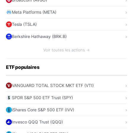
Meta Platforms (META)
Tesla (TSLA)
Berkshire Hathaway (BRK.B)
Voir toutes les actions →
ETF populaires
VANGUARD TOTAL STOCK MKT ETF (VTI)
SPDR S&P 500 ETF Trust (SPY)
iShares Core S&P 500 ETF (IVV)
Invesco QQQ Trust (QQQ)