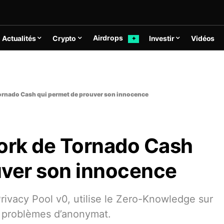
Airdrops
Actualités
Crypto
Investir
Vidéos
✦
 Tornado Cash qui permet de prouver son innocence
 Fork de Tornado Cash
uver son innocence
rivacy Pool v0, utilise le Zero-Knowledge sur
s problèmes d’anonymat.