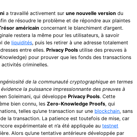
ni
a travaillé activement sur
une nouvelle version
du
fin de résoudre le problème et de répondre aux plaintes
Trésor américain
concernant le blanchiment d’argent.
ginale restera la même pour les utilisateurs, à savoir
ol de
liquidités
, puis les retirer à une adresse totalement
adresses entre elles.
Privacy Pools
utilise des preuves à
-Knowledge) pour prouver que les fonds des transactions
activités criminelles.
l’ingéniosité de la communauté cryptographique en termes
n évidence la puissance impressionnante des preuves à
en Soleimani, qui développe
Privacy Pools
. Cette
tème bien connu, les
Zero-Knowledge Proofs
, qui
mations, telles qu’une transaction sur une
blockchain
, sans
 de la transaction. La patience est toutefois de mise, car
encore expérimentale et n’a été appliquée au
testnet
ère. Alors qu’une tentative antérieure développée par