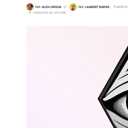
Publié l
PAR
ALEX LEROUX
ET
PAR
LAURENT DUPUIS
3 MINUTES DE LECTURE