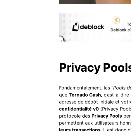
Privacy Pool
Fondamentalement, les “
Pools de
que
Tornado Cash,
c’est-à-dire 
adresse de dépôt initiale et vot
confidentialité v0
(Privacy Pool
protocole des
Privacy Pools
per
permettent aux utilisateurs hon
leurs transactions
. Il est donc 