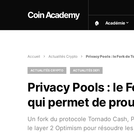
Coin Academy
🏠︎
Académie
Accueil
Actualités Crypto
Privacy Pools : le Fork de
ACTUALITÉS CRYPTO
ACTUALITÉS DEFI
Privacy Pools : le
qui permet de pro
Un fork du protocole Tornado Cash, P
le layer 2 Optimism pour résoudre le