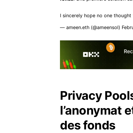
I sincerely hope no one thought
— ameen.eth (@ameensol)
Febr
Privacy Pools
l’anonymat et
des fonds