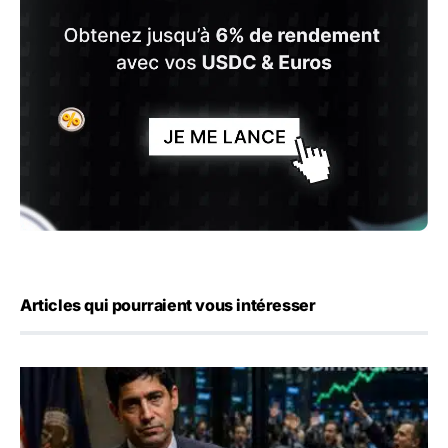
Articles qui pourraient vous intéresser
Emploi américain : 23 000 postes détruits en juillet, les 