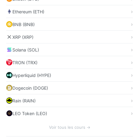
Ethereum (ETH)
BNB (BNB)
XRP (XRP)
Solana (SOL)
TRON (TRX)
Hyperliquid (HYPE)
Dogecoin (DOGE)
Rain (RAIN)
LEO Token (LEO)
Voir tous les cours →