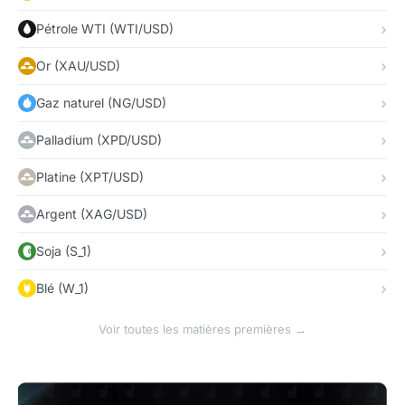
Pétrole WTI (WTI/USD)
Or (XAU/USD)
Gaz naturel (NG/USD)
Palladium (XPD/USD)
Platine (XPT/USD)
Argent (XAG/USD)
Soja (S_1)
Blé (W_1)
Voir toutes les matières premières →