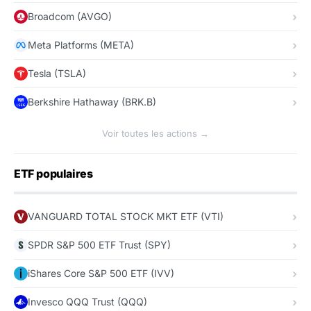
Broadcom (AVGO)
Meta Platforms (META)
Tesla (TSLA)
Berkshire Hathaway (BRK.B)
Voir toutes les actions →
ETF populaires
VANGUARD TOTAL STOCK MKT ETF (VTI)
SPDR S&P 500 ETF Trust (SPY)
iShares Core S&P 500 ETF (IVV)
Invesco QQQ Trust (QQQ)