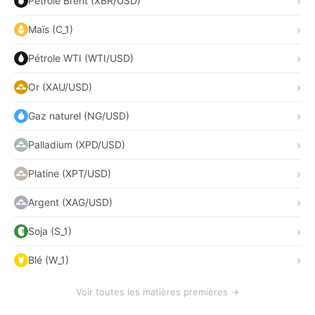
Pétrole Brent (XBR/USD)
Maïs (C_1)
Pétrole WTI (WTI/USD)
Or (XAU/USD)
Gaz naturel (NG/USD)
Palladium (XPD/USD)
Platine (XPT/USD)
Argent (XAG/USD)
Soja (S_1)
Blé (W_1)
Voir toutes les matières premières →