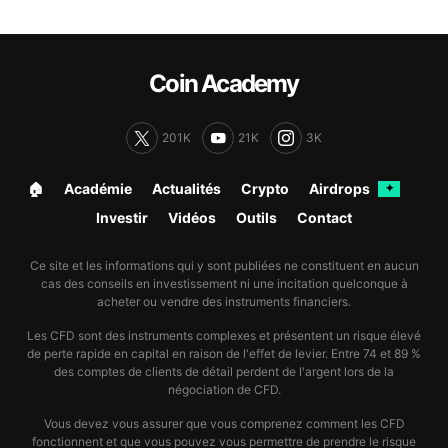
Coin Academy
201K
21K
3K
🏠︎
Académie
Actualités
Crypto
Airdrops
✦
Investir
Vidéos
Outils
Contact
Ce site et les informations qui y sont publiées ne constituent en aucun
cas des conseils en investissement ni une incitation quelconque à
acheter ou vendre des instruments financiers.
Les CFD sont des instruments complexes et présentent un risque élevé
de perte rapide en capital en raison de l'effet de levier. Entre 74 et 89 %
des comptes de clients de détail perdent de l'argent lors de la
négociation de CFD.
Vous devez vous assurer que vous comprenez comment les CFD
fonctionnent et que vous pouvez vous permettre de prendre le risque