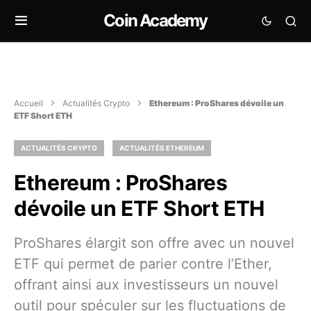
Coin Academy
Accueil
Actualités Crypto
Ethereum : ProShares dévoile un
ETF Short ETH
ACTUALITÉS CRYPTO
ACTUALITÉS ETHEREUM
Ethereum : ProShares
dévoile un ETF Short ETH
ProShares élargit son offre avec un nouvel
ETF qui permet de parier contre l’Ether,
offrant ainsi aux investisseurs un nouvel
outil pour spéculer sur les fluctuations de