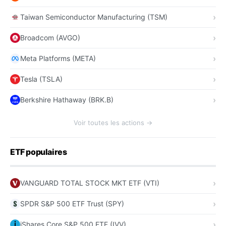
Taiwan Semiconductor Manufacturing (TSM)
Broadcom (AVGO)
Meta Platforms (META)
Tesla (TSLA)
Berkshire Hathaway (BRK.B)
Voir toutes les actions →
ETF populaires
VANGUARD TOTAL STOCK MKT ETF (VTI)
SPDR S&P 500 ETF Trust (SPY)
iShares Core S&P 500 ETF (IVV)