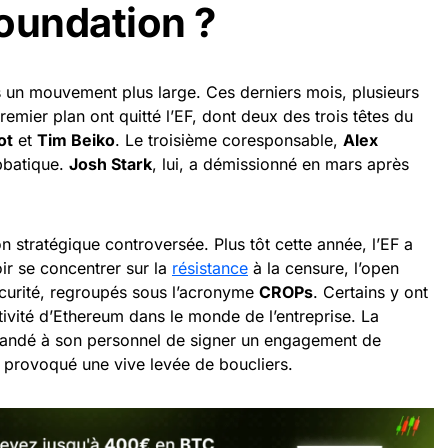
oundation ?
s un mouvement plus large. Ces derniers mois, plusieurs
emier plan ont quitté l’EF, dont deux des trois têtes du
ot
et
Tim Beiko
. Le troisième coresponsable,
Alex
bbatique.
Josh Stark
, lui, a démissionné en mars après
on stratégique controversée. Plus tôt cette année, l’EF a
ir se concentrer sur la
résistance
à la censure, l’open
sécurité, regroupés sous l’acronyme
CROPs
. Certains y ont
tivité d’Ethereum dans le monde de l’entreprise. La
emandé à son personnel de signer un engagement de
a provoqué une vive levée de boucliers.