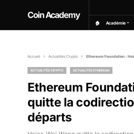
Coin Academy
🏠︎
Académie
Accueil
Actualités Crypto
Ethereum Foundation : Hsi
ACTUALITÉS CRYPTO
ACTUALITÉS ETHEREUM
Ethereum Foundat
quitte la codirect
départs