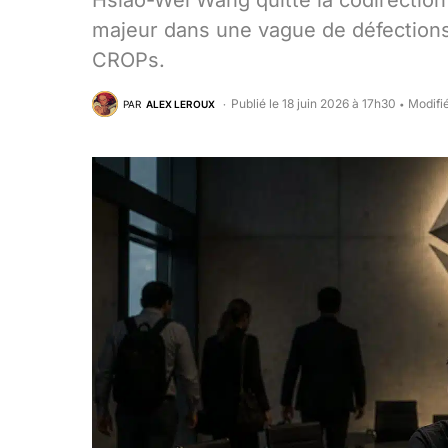
Hsiao-Wei Wang quitte la codirectio
majeur dans une vague de défections 
CROPs.
Publié le 18 juin 2026 à 17h30
Modifié
PAR
ALEX LEROUX
•