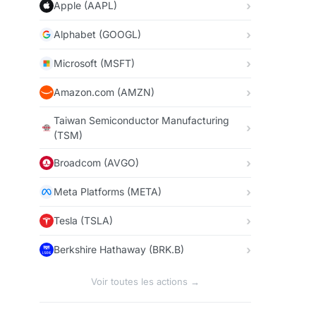
Apple (AAPL)
Alphabet (GOOGL)
Microsoft (MSFT)
Amazon.com (AMZN)
Taiwan Semiconductor Manufacturing
(TSM)
Broadcom (AVGO)
Meta Platforms (META)
Tesla (TSLA)
Berkshire Hathaway (BRK.B)
Voir toutes les actions →