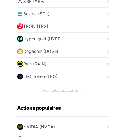
XRP (XRP)
Solana (SOL)
TRON (TRX)
Hyperliquid (HYPE)
Dogecoin (DOGE)
Rain (RAIN)
LEO Token (LEO)
Voir tous les cours →
Actions populaires
NVIDIA (NVDA)