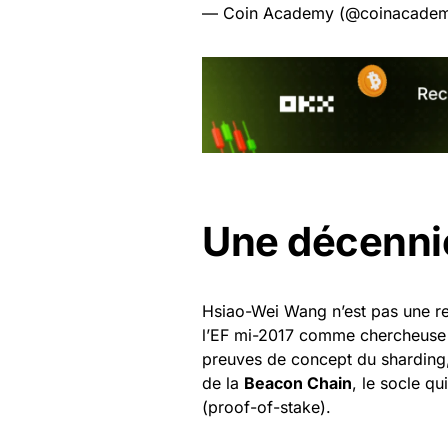
— Coin Academy (@coinacadem
Une décenni
Hsiao-Wei Wang n’est pas une rec
l’EF mi-2017 comme chercheuse 
preuves de concept du sharding,
de la
Beacon Chain
, le socle q
(proof-of-stake).