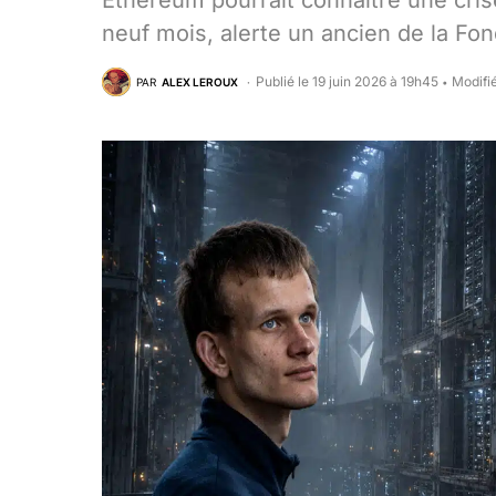
Ethereum pourrait connaître une cri
neuf mois, alerte un ancien de la Fon
Publié le 19 juin 2026 à 19h45
Modifié
PAR
ALEX LEROUX
•