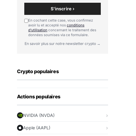
S'inscrire ›
En cochant cette case, vous confirmez
avoir lu et accepté nos
conditions
d'utilisation
concernant le traitement des
données soumises via ce formulaire.
En savoir plus sur notre newsletter crypto →
Crypto populaires
Actions populaires
NVIDIA (NVDA)
Apple (AAPL)