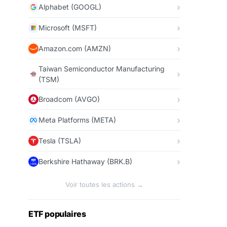
Alphabet (GOOGL)
Microsoft (MSFT)
Amazon.com (AMZN)
Taiwan Semiconductor Manufacturing
(TSM)
Broadcom (AVGO)
Meta Platforms (META)
Tesla (TSLA)
Berkshire Hathaway (BRK.B)
Voir toutes les actions →
ETF populaires