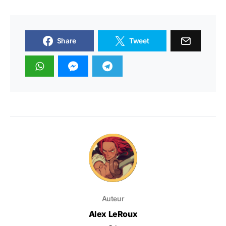
Share
Tweet
Auteur
Alex LeRoux