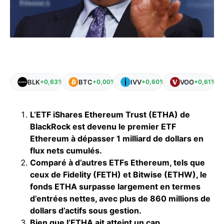
BLK
BTC
IVV
VOO
+0,63%
+0,00%
+0,60%
+0,61%
L’ETF iShares Ethereum Trust (ETHA) de
BlackRock est devenu le premier ETF
Ethereum à dépasser 1 milliard de dollars en
flux nets cumulés.
Comparé à d’autres ETFs Ethereum, tels que
ceux de Fidelity (FETH) et Bitwise (ETHW), le
fonds ETHA surpasse largement en termes
d’entrées nettes, avec plus de 860 millions de
dollars d’actifs sous gestion.
Bien que l’ETHA ait atteint un cap