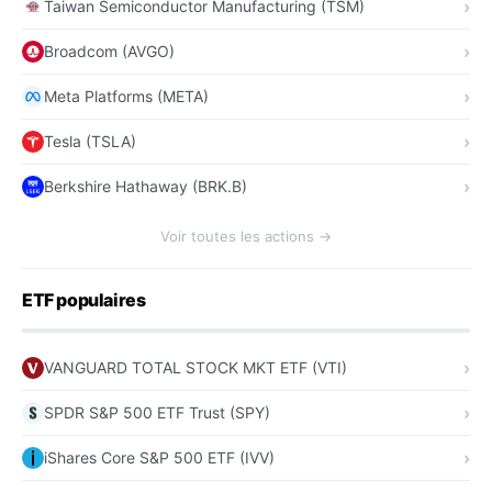
Taiwan Semiconductor Manufacturing (TSM)
Broadcom (AVGO)
Meta Platforms (META)
Tesla (TSLA)
Berkshire Hathaway (BRK.B)
Voir toutes les actions →
ETF populaires
VANGUARD TOTAL STOCK MKT ETF (VTI)
SPDR S&P 500 ETF Trust (SPY)
iShares Core S&P 500 ETF (IVV)