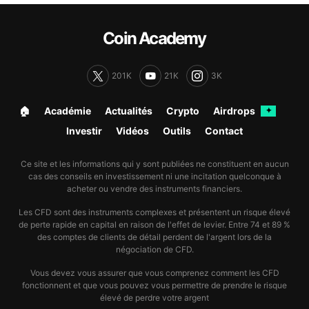
Coin Academy
201K
21K
3K
🏠︎
Académie
Actualités
Crypto
Airdrops
✦
Investir
Vidéos
Outils
Contact
Ce site et les informations qui y sont publiées ne constituent en aucun
cas des conseils en investissement ni une incitation quelconque à
acheter ou vendre des instruments financiers.
Les CFD sont des instruments complexes et présentent un risque élevé
de perte rapide en capital en raison de l'effet de levier. Entre 74 et 89 %
des comptes de clients de détail perdent de l'argent lors de la
négociation de CFD.
Vous devez vous assurer que vous comprenez comment les CFD
fonctionnent et que vous pouvez vous permettre de prendre le risque
élevé de perdre votre argent