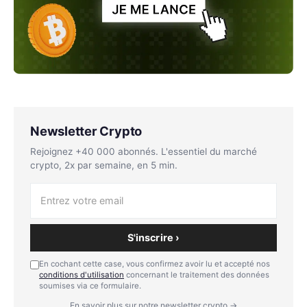
Newsletter Crypto
Rejoignez +40 000 abonnés. L'essentiel du marché
crypto, 2x par semaine, en 5 min.
S'inscrire ›
En cochant cette case, vous confirmez avoir lu et accepté nos
conditions d'utilisation
concernant le traitement des données
soumises via ce formulaire.
En savoir plus sur notre newsletter crypto →