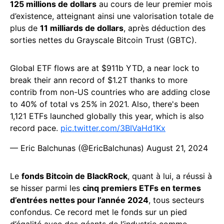
125 millions de dollars
au cours de leur premier mois
d’existence, atteignant ainsi une valorisation totale de
plus de
11 milliards de dollars
, après déduction des
sorties nettes du Grayscale Bitcoin Trust (GBTC).
Global ETF flows are at $911b YTD, a near lock to
break their ann record of $1.2T thanks to more
contrib from non-US countries who are adding close
to 40% of total vs 25% in 2021. Also, there's been
1,121 ETFs launched globally this year, which is also
record pace.
pic.twitter.com/3BIVaHd1Kx
— Eric Balchunas (@EricBalchunas)
August 21, 2024
Le
fonds Bitcoin de BlackRock
, quant à lui, a réussi à
se hisser parmi les
cinq premiers ETFs en termes
d’entrées nettes pour l’année 2024
, tous secteurs
confondus. Ce record met le fonds sur un pied