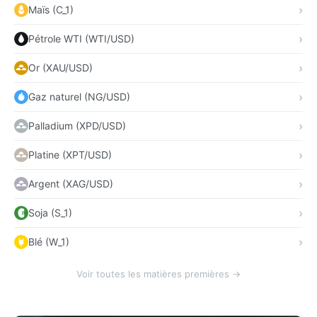
Maïs (C_1)
Pétrole WTI (WTI/USD)
Or (XAU/USD)
Gaz naturel (NG/USD)
Palladium (XPD/USD)
Platine (XPT/USD)
Argent (XAG/USD)
Soja (S_1)
Blé (W_1)
Voir toutes les matières premières →