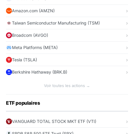
Amazon.com (AMZN)
Taiwan Semiconductor Manufacturing (TSM)
Broadcom (AVGO)
Meta Platforms (META)
Tesla (TSLA)
Berkshire Hathaway (BRK.B)
Voir toutes les actions →
ETF populaires
VANGUARD TOTAL STOCK MKT ETF (VTI)
SPDR S&P 500 ETF Trust (SPY)