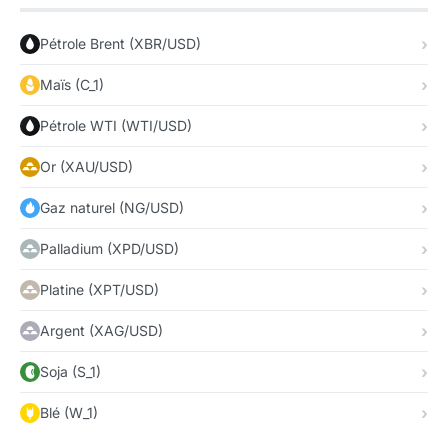
Pétrole Brent (XBR/USD)
Maïs (C_1)
Pétrole WTI (WTI/USD)
Or (XAU/USD)
Gaz naturel (NG/USD)
Palladium (XPD/USD)
Platine (XPT/USD)
Argent (XAG/USD)
Soja (S_1)
Blé (W_1)