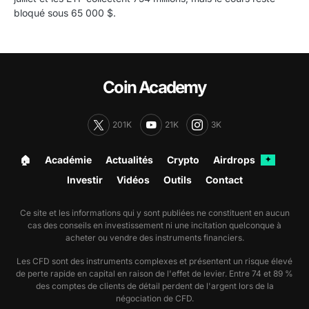
bloqué sous 65 000 $.
Coin Academy
201K
21K
3K
🏠︎
Académie
Actualités
Crypto
Airdrops
✦
Investir
Vidéos
Outils
Contact
Ce site et les informations qui y sont publiées ne constituent en aucun
cas des conseils en investissement ni une incitation quelconque à
acheter ou vendre des instruments financiers.
Les CFD sont des instruments complexes et présentent un risque élevé
de perte rapide en capital en raison de l'effet de levier. Entre 74 et 89 %
des comptes de clients de détail perdent de l'argent lors de la
négociation de CFD.