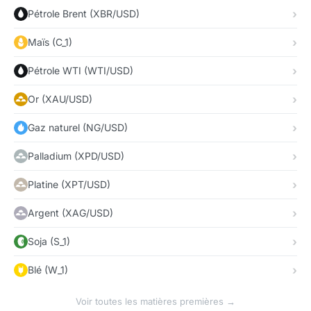
Pétrole Brent (XBR/USD)
Maïs (C_1)
Pétrole WTI (WTI/USD)
Or (XAU/USD)
Gaz naturel (NG/USD)
Palladium (XPD/USD)
Platine (XPT/USD)
Argent (XAG/USD)
Soja (S_1)
Blé (W_1)
Voir toutes les matières premières →