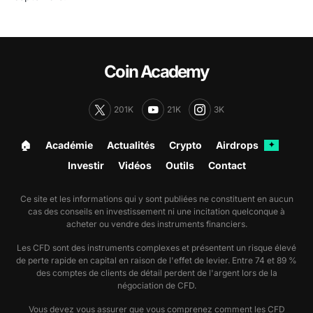
Coin Academy
201K
21K
3K
🏠︎
Académie
Actualités
Crypto
Airdrops
✦
Investir
Vidéos
Outils
Contact
Ce site et les informations qui y sont publiées ne constituent en aucun
cas des conseils en investissement ni une incitation quelconque à
acheter ou vendre des instruments financiers.
Les CFD sont des instruments complexes et présentent un risque élevé
de perte rapide en capital en raison de l'effet de levier. Entre 74 et 89 %
des comptes de clients de détail perdent de l'argent lors de la
négociation de CFD.
Vous devez vous assurer que vous comprenez comment les CFD