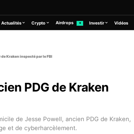
Airdrops
Actualités
Crypto
Investir
Vidéos
✦
 de Kraken inspecté par le FBI
ncien PDG de Kraken
micile de Jesse Powell, ancien PDG de Kraken,
age et de cyberharcèlement.