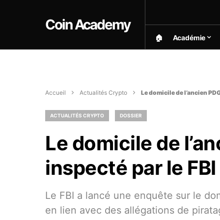
Coin Academy
🏠︎
Académie
Accueil
Actualités Crypto
Le domicile de l’ancien PDG
ACTUALITÉS CRYPTO
DOSSIER
Le domicile de l’a
inspecté par le FBI
Le FBI a lancé une enquête sur le do
en lien avec des allégations de pirat