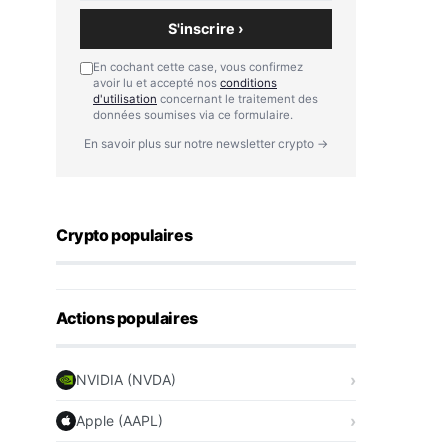
S'inscrire ›
En cochant cette case, vous confirmez
avoir lu et accepté nos
conditions
d'utilisation
concernant le traitement des
données soumises via ce formulaire.
En savoir plus sur notre newsletter crypto →
Crypto populaires
Actions populaires
NVIDIA (NVDA)
Apple (AAPL)