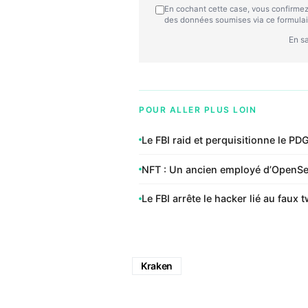
En cochant cette case, vous confirmez
des données soumises via ce formulai
En sa
POUR ALLER PLUS LOIN
Le FBI raid et perquisitionne le PD
NFT : Un ancien employé d’OpenSea i
Le FBI arrête le hacker lié au faux
Kraken