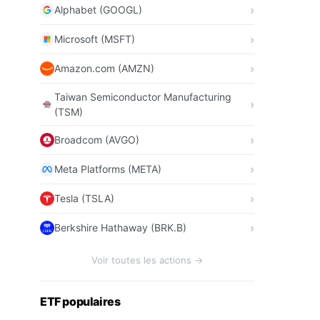
Alphabet (GOOGL)
Microsoft (MSFT)
Amazon.com (AMZN)
Taiwan Semiconductor Manufacturing
(TSM)
Broadcom (AVGO)
Meta Platforms (META)
Tesla (TSLA)
Berkshire Hathaway (BRK.B)
Voir toutes les actions →
ETF populaires