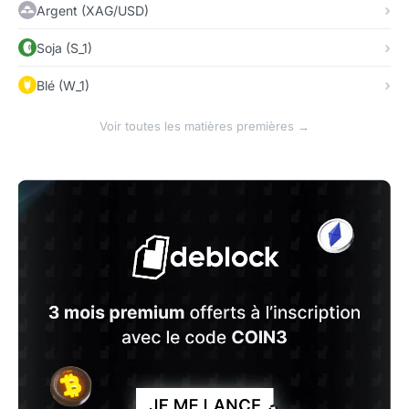
Argent (XAG/USD)
Soja (S_1)
Blé (W_1)
Voir toutes les matières premières →