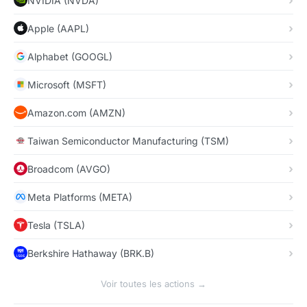
NVIDIA (NVDA)
Apple (AAPL)
Alphabet (GOOGL)
Microsoft (MSFT)
Amazon.com (AMZN)
Taiwan Semiconductor Manufacturing (TSM)
Broadcom (AVGO)
Meta Platforms (META)
Tesla (TSLA)
Berkshire Hathaway (BRK.B)
Voir toutes les actions →