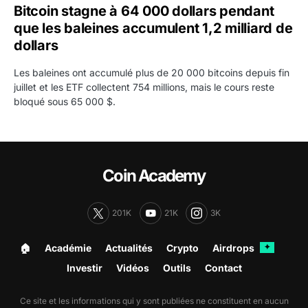
Bitcoin stagne à 64 000 dollars pendant
que les baleines accumulent 1,2 milliard de
dollars
Les baleines ont accumulé plus de 20 000 bitcoins depuis fin
juillet et les ETF collectent 754 millions, mais le cours reste
bloqué sous 65 000 $.
Coin Academy
201K
21K
3K
🏠︎
Académie
Actualités
Crypto
Airdrops
✦
Investir
Vidéos
Outils
Contact
Ce site et les informations qui y sont publiées ne constituent en aucun