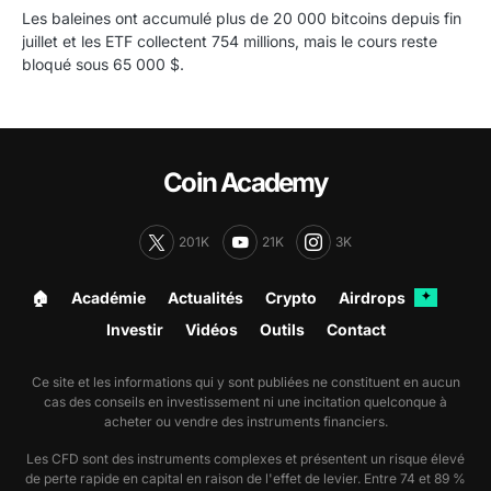
Les baleines ont accumulé plus de 20 000 bitcoins depuis fin
juillet et les ETF collectent 754 millions, mais le cours reste
bloqué sous 65 000 $.
Coin Academy
201K
21K
3K
🏠︎
Académie
Actualités
Crypto
Airdrops
✦
Investir
Vidéos
Outils
Contact
Ce site et les informations qui y sont publiées ne constituent en aucun
cas des conseils en investissement ni une incitation quelconque à
acheter ou vendre des instruments financiers.
Les CFD sont des instruments complexes et présentent un risque élevé
de perte rapide en capital en raison de l'effet de levier. Entre 74 et 89 %