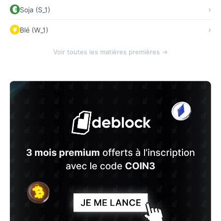
Soja (S_1)
Blé (W_1)
Voir toutes les matières premières →