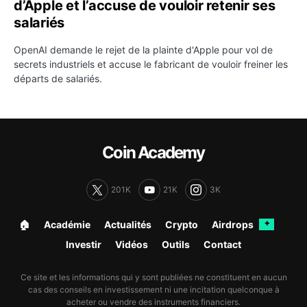
d’Apple et l’accuse de vouloir retenir ses
salariés
OpenAI demande le rejet de la plainte d'Apple pour vol de
secrets industriels et accuse le fabricant de vouloir freiner les
départs de salariés.
Coin Academy
201K
21K
3K
🏠︎
Académie
Actualités
Crypto
Airdrops
✦
Investir
Vidéos
Outils
Contact
Ce site et les informations qui y sont publiées ne constituent en aucun
cas des conseils en investissement ni une incitation quelconque à
acheter ou vendre des instruments financiers.