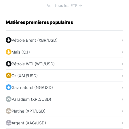
Voir tous les ETF →
Matières premières populaires
Pétrole Brent (XBR/USD)
Maïs (C_1)
Pétrole WTI (WTI/USD)
Or (XAU/USD)
Gaz naturel (NG/USD)
Palladium (XPD/USD)
Platine (XPT/USD)
Argent (XAG/USD)