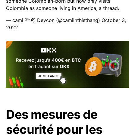
someone Colombian-born but now only visits
Colombia as someone living in America, a thread.
— cami ᵍᵐ @ Devcon (@camiinthisthang)
October 3,
2022
Des mesures de
sécurité pour les