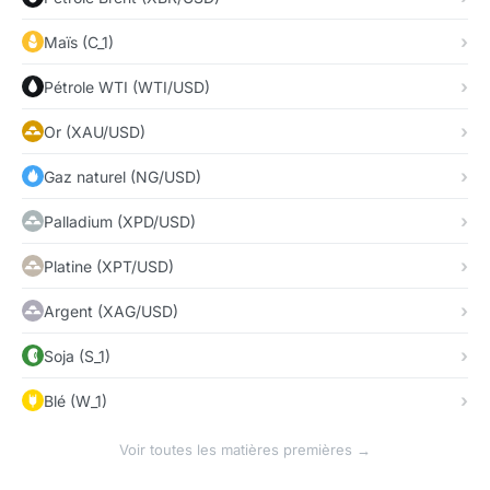
Maïs (C_1)
Pétrole WTI (WTI/USD)
Or (XAU/USD)
Gaz naturel (NG/USD)
Palladium (XPD/USD)
Platine (XPT/USD)
Argent (XAG/USD)
Soja (S_1)
Blé (W_1)
Voir toutes les matières premières →