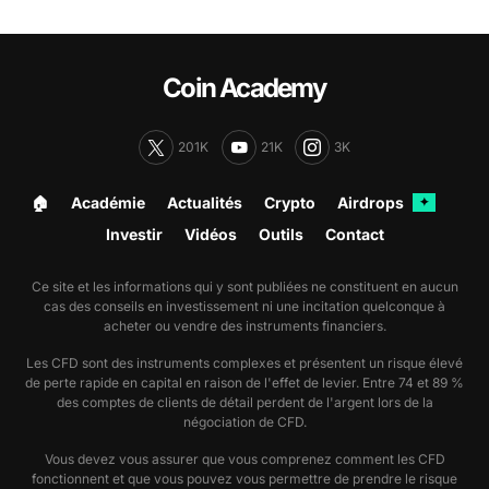
Coin Academy
201K
21K
3K
🏠︎
Académie
Actualités
Crypto
Airdrops
✦
Investir
Vidéos
Outils
Contact
Ce site et les informations qui y sont publiées ne constituent en aucun
cas des conseils en investissement ni une incitation quelconque à
acheter ou vendre des instruments financiers.
Les CFD sont des instruments complexes et présentent un risque élevé
de perte rapide en capital en raison de l'effet de levier. Entre 74 et 89 %
des comptes de clients de détail perdent de l'argent lors de la
négociation de CFD.
Vous devez vous assurer que vous comprenez comment les CFD
fonctionnent et que vous pouvez vous permettre de prendre le risque