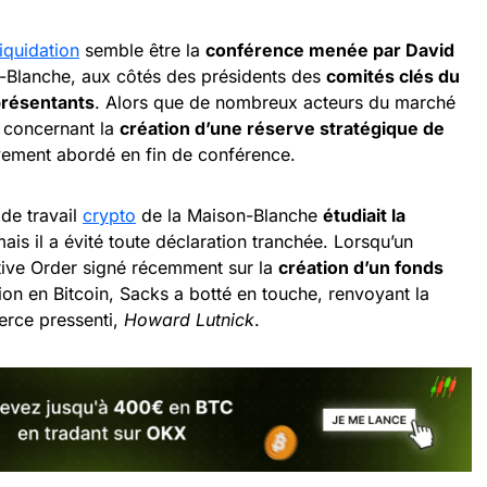
liquidation
semble être la
conférence menée par David
-Blanche, aux côtés des présidents des
comités clés du
présentants
. Alors que de nombreux acteurs du marché
 concernant la
création d’une réserve stratégique de
ièvement abordé en fin de conférence.
de travail
crypto
de la Maison-Blanche
étudiait la
mais il a évité toute déclaration tranchée. Lorsqu’un
utive Order signé récemment sur la
création d’un fonds
ion en Bitcoin, Sacks a botté en touche, renvoyant la
erce pressenti,
Howard Lutnick
.