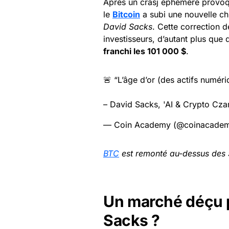
Après un crasj éphémère provoqu
le
Bitcoin
a subi une nouvelle ch
David Sacks
. Cette correction 
investisseurs, d’autant plus que
franchi les 101 000 $
.
🚨 “L’âge d’or (des actifs numé
– David Sacks, 'AI & Crypto Cza
— Coin Academy (@coinacadem
BTC
est remonté au-dessus des $
Un marché déçu p
Sacks ?