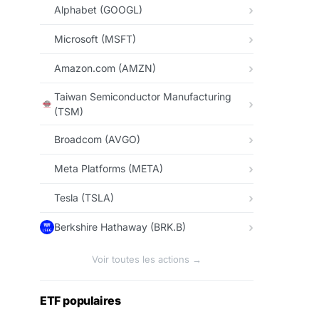
Alphabet (GOOGL)
Microsoft (MSFT)
Amazon.com (AMZN)
Taiwan Semiconductor Manufacturing
(TSM)
Broadcom (AVGO)
Meta Platforms (META)
Tesla (TSLA)
Berkshire Hathaway (BRK.B)
Voir toutes les actions →
ETF populaires