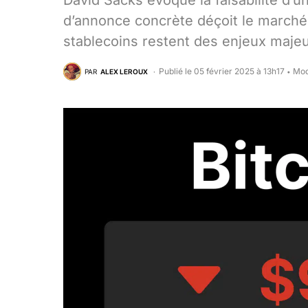
David Sacks évoque la faisabilité d’u
d’annonce concrète déçoit le marché.
stablecoins restent des enjeux majeu
Publié le 05 février 2025 à 13h17
Mod
PAR
ALEX LEROUX
•