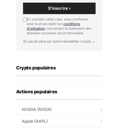
S'inscrire ›
En cochant cette case, vous confirmez
avoir lu et accepté nos
conditions
d'utilisation
concernant le traitement des
données soumises via ce formulaire.
En savoir plus sur notre newsletter crypto →
Crypto populaires
Actions populaires
NVIDIA (NVDA)
Apple (AAPL)