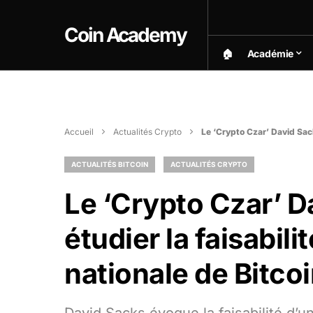
Coin Academy
🏠︎
Académie
Accueil
Actualités Crypto
Le ‘Crypto Czar’ David Sack
ACTUALITÉS BITCOIN
ACTUALITÉS CRYPTO
Le ‘Crypto Czar’ 
étudier la faisabil
nationale de Bitco