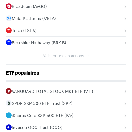
Broadcom (AVGO)
Meta Platforms (META)
Tesla (TSLA)
Berkshire Hathaway (BRK.B)
Voir toutes les actions →
ETF populaires
VANGUARD TOTAL STOCK MKT ETF (VTI)
SPDR S&P 500 ETF Trust (SPY)
iShares Core S&P 500 ETF (IVV)
Invesco QQQ Trust (QQQ)