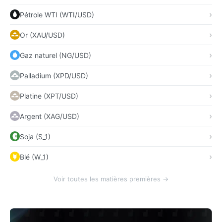
Pétrole WTI (WTI/USD)
Or (XAU/USD)
Gaz naturel (NG/USD)
Palladium (XPD/USD)
Platine (XPT/USD)
Argent (XAG/USD)
Soja (S_1)
Blé (W_1)
Voir toutes les matières premières →