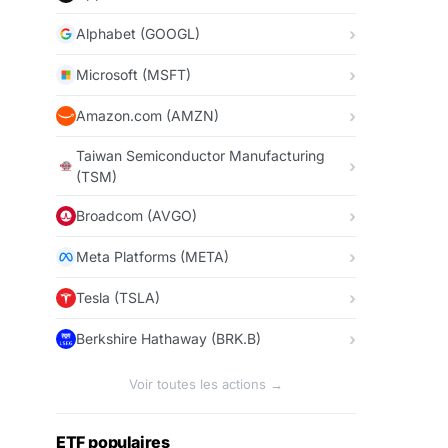
Alphabet (GOOGL)
Microsoft (MSFT)
Amazon.com (AMZN)
Taiwan Semiconductor Manufacturing
(TSM)
Broadcom (AVGO)
Meta Platforms (META)
Tesla (TSLA)
Berkshire Hathaway (BRK.B)
Voir toutes les actions →
ETF populaires