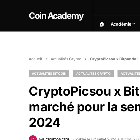
Coin Academy
🏠︎
Académie
Accueil
Actualités Crypto
CryptoPicsou x Bitpanda : 
ACTUALITÉS BITCOIN
ACTUALITÉS CRYPTO
ACTUALITÉ
CryptoPicsou x Bi
marché pour la sem
2024
Publié le 02 juillet 2024 à 18h44
PAR
CRYPTOPICSOU