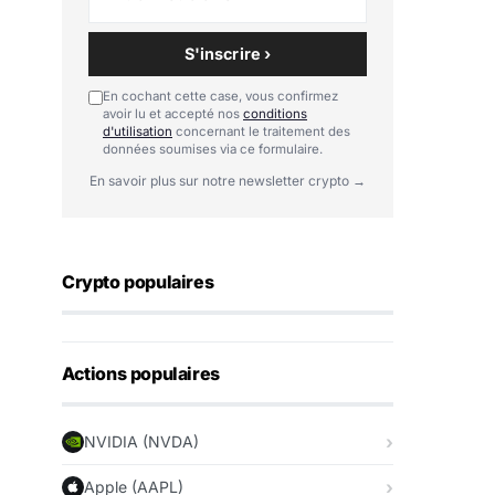
S'inscrire ›
En cochant cette case, vous confirmez
avoir lu et accepté nos
conditions
d'utilisation
concernant le traitement des
données soumises via ce formulaire.
En savoir plus sur notre newsletter crypto →
Crypto populaires
Actions populaires
NVIDIA (NVDA)
Apple (AAPL)