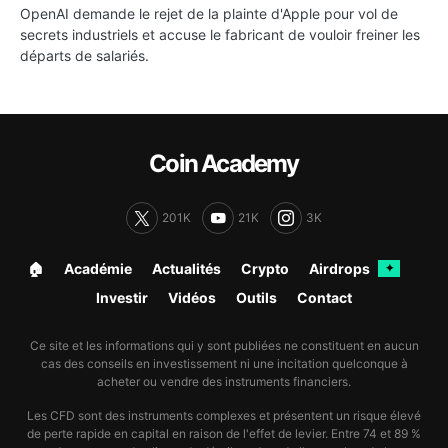
OpenAI demande le rejet de la plainte d'Apple pour vol de
secrets industriels et accuse le fabricant de vouloir freiner les
départs de salariés.
Coin Academy
201K
21K
3K
🏠︎
Académie
Actualités
Crypto
Airdrops
✦
Investir
Vidéos
Outils
Contact
Ce site et les informations qui y sont publiées ne constituent en aucun
cas des conseils en investissement ni une incitation quelconque à
acheter ou vendre des instruments financiers.
Les CFD sont des instruments complexes et présentent un risque élevé
de perte rapide en capital en raison de l'effet de levier. Entre 74 et 89 %