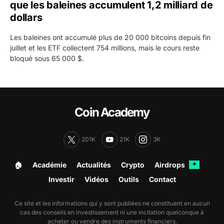
que les baleines accumulent 1,2 milliard de
dollars
Les baleines ont accumulé plus de 20 000 bitcoins depuis fin
juillet et les ETF collectent 754 millions, mais le cours reste
bloqué sous 65 000 $.
Coin Academy
201K
21K
3K
🏠︎
Académie
Actualités
Crypto
Airdrops
✦
Investir
Vidéos
Outils
Contact
Ce site et les informations qui y sont publiées ne constituent en aucun
cas des conseils en investissement ni une incitation quelconque à
acheter ou vendre des instruments financiers.