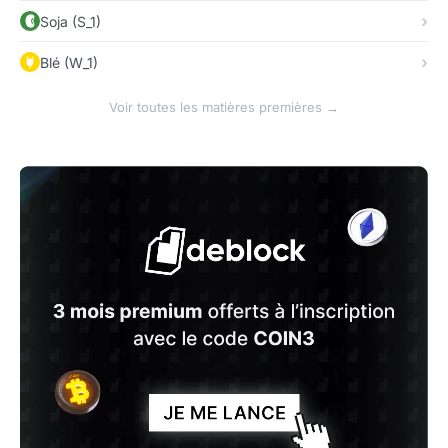
Soja (S_1)
Blé (W_1)
Voir toutes les matières premières →