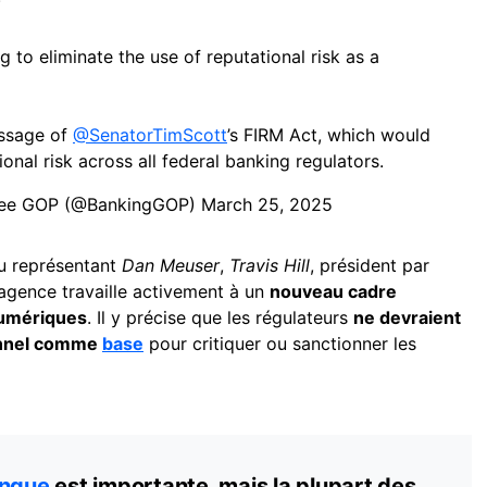
g to eliminate the use of reputational risk as a
assage of
@SenatorTimScott
’s FIRM Act, which would
ional risk across all federal banking regulators.
ttee GOP (@BankingGOP)
March 25, 2025
au représentant
Dan Meuser
,
Travis Hill
, président par
l’agence travaille activement à un
nouveau cadre
numériques
. Il y précise que les régulateurs
ne devraient
ionnel comme
base
pour critiquer ou sanctionner les
nque
est importante, mais la plupart des