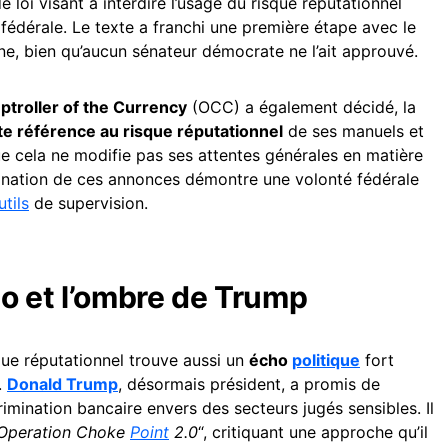
de loi visant à interdire l’usage du risque réputationnel
fédérale. Le texte a franchi une première étape avec le
ine, bien qu’aucun sénateur démocrate ne l’ait approuvé.
ptroller of the Currency
(OCC) a également décidé, la
ute référence au risque réputationnel
de ses manuels et
que cela ne modifie pas ses attentes générales en matière
dination de ces annonces démontre une volonté fédérale
utils
de supervision.
o et l’ombre de Trump
que réputationnel trouve aussi un
écho
politique
fort
.
Donald Trump
, désormais président, a promis de
rimination bancaire envers des secteurs jugés sensibles. Il
Operation Choke
Point
2.0
“, critiquant une approche qu’il