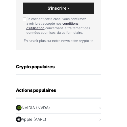
S'inscrire ›
En cochant cette case, vous confirmez
avoir lu et accepté nos
conditions
d'utilisation
concernant le traitement des
données soumises via ce formulaire.
En savoir plus sur notre newsletter crypto →
Crypto populaires
Actions populaires
NVIDIA (NVDA)
Apple (AAPL)