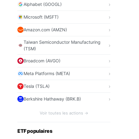
Alphabet (GOOGL)
Microsoft (MSFT)
Amazon.com (AMZN)
Taiwan Semiconductor Manufacturing
(TSM)
Broadcom (AVGO)
Meta Platforms (META)
Tesla (TSLA)
Berkshire Hathaway (BRK.B)
Voir toutes les actions →
ETF populaires