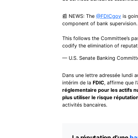
📰 NEWS: The
@FDICgov
is goin
component of bank supervision.
This follows the Committee’s p
codify the elimination of reputat
— U.S. Senate Banking Commi
Dans une lettre adressée lundi 
intérim de la
FDIC
, affirme que 
réglementaire pour les actifs 
plus utiliser le risque réputat
activités bancaires.
La réputation d’une
ba