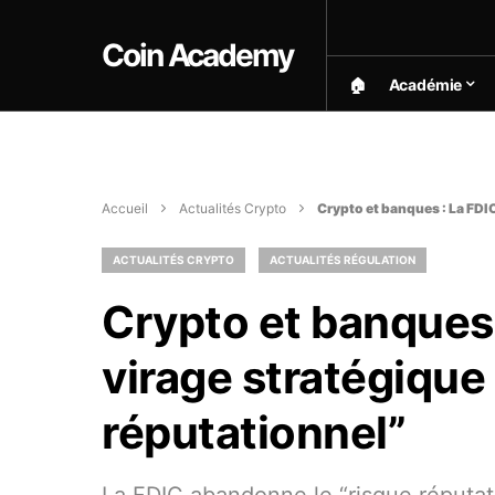
Coin Academy
🏠︎
Académie
Accueil
Actualités Crypto
Crypto et banques : La FDI
ACTUALITÉS CRYPTO
ACTUALITÉS RÉGULATION
Crypto et banques
virage stratégique 
réputationnel”