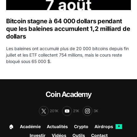
Bitcoin stagne à 64 000 dollars pendant
que les baleines accumulent 1,2 milliard de
dollars
Les baleines ont accumulé plus de 20 000 bitcoins depuis fin
juillet et les ETF collectent 754 millions, mais le cours reste
bloqué sous 65 000 $.
Coin Academy
201K
21K
3K
🏠︎
Académie
Actualités
Crypto
Airdrops
✦
Investir
Vidéos
Outils
Contact