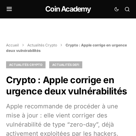
Coin Academy
Accueil
Actualités Crypto
Crypto : Apple corrige en urgence
deux vulnérabilités
ACTUALITÉS CRYPTO
ACTUALITÉS DEFI
Crypto : Apple corrige en
urgence deux vulnérabilités
Apple recommande de procéder à une
mise à jour : elle vient corriger des
vulnérabilité de type “zero-day”, déjà
activement exploitées par les hackers.