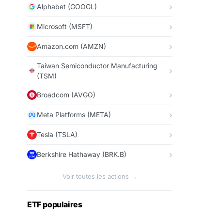
Alphabet (GOOGL)
Microsoft (MSFT)
Amazon.com (AMZN)
Taiwan Semiconductor Manufacturing
(TSM)
Broadcom (AVGO)
Meta Platforms (META)
Tesla (TSLA)
Berkshire Hathaway (BRK.B)
Voir toutes les actions →
ETF populaires