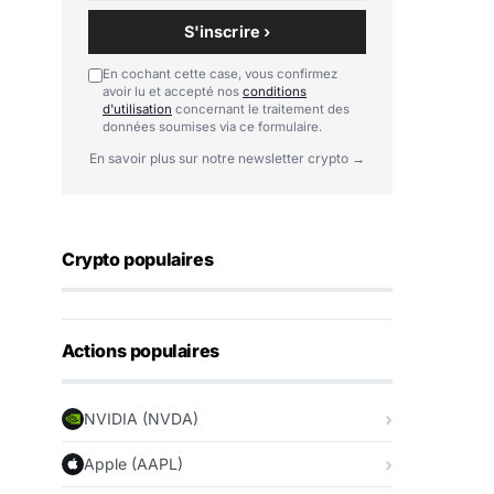
S'inscrire ›
En cochant cette case, vous confirmez
avoir lu et accepté nos
conditions
d'utilisation
concernant le traitement des
données soumises via ce formulaire.
En savoir plus sur notre newsletter crypto →
Crypto populaires
Actions populaires
NVIDIA (NVDA)
Apple (AAPL)