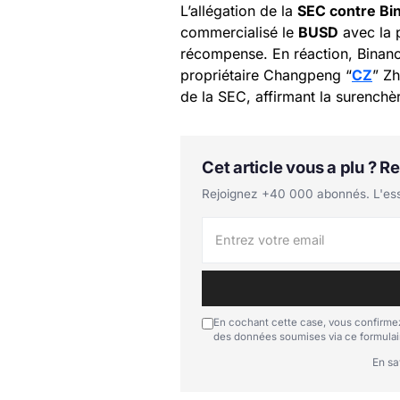
L’allégation de la
SEC contre Bi
commercialisé le
BUSD
avec la 
récompense. En réaction, Binance
propriétaire Changpeng “
CZ
” Zh
de la SEC, affirmant la surenchè
Cet article vous a plu ? 
Rejoignez +40 000 abonnés. L'essen
En cochant cette case, vous confirmez
des données soumises via ce formulai
En sa