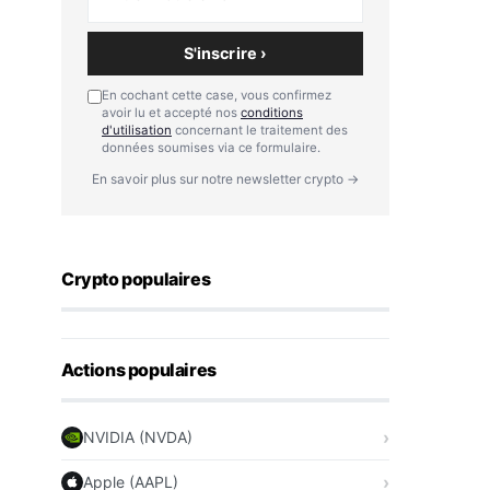
S'inscrire ›
En cochant cette case, vous confirmez
avoir lu et accepté nos
conditions
d'utilisation
concernant le traitement des
données soumises via ce formulaire.
En savoir plus sur notre newsletter crypto →
Crypto populaires
Actions populaires
NVIDIA (NVDA)
Apple (AAPL)