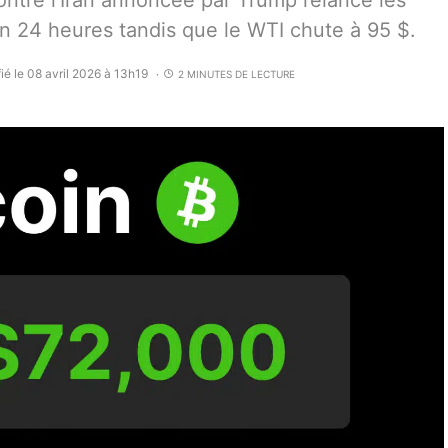
tre l’Iran annoncée par Trump relance les
en 24 heures tandis que le WTI chute à 95 $.
ié le 08 avril 2026 à 13h19
2 MINUTES DE LECTURE