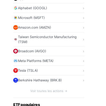
Alphabet (GOOGL)
Microsoft (MSFT)
Amazon.com (AMZN)
Taiwan Semiconductor Manufacturing
(TSM)
Broadcom (AVGO)
Meta Platforms (META)
Tesla (TSLA)
Berkshire Hathaway (BRK.B)
Voir toutes les actions →
ETF populaires