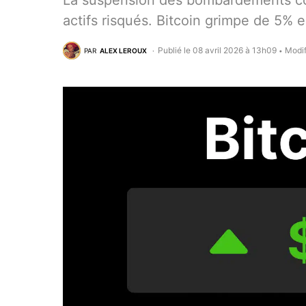
La suspension des bombardements con
actifs risqués. Bitcoin grimpe de 5% 
Publié le 08 avril 2026 à 13h09
Modif
PAR
ALEX LEROUX
•