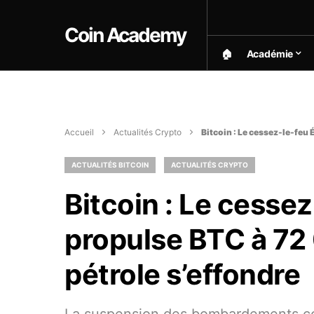
Coin Academy
🏠︎
Académie
Accueil
Actualités Crypto
Bitcoin : Le cessez-le-feu 
ACTUALITÉS BITCOIN
ACTUALITÉS CRYPTO
Bitcoin : Le cessez
propulse BTC à 72 
pétrole s’effondre