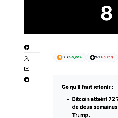
BTC
WTI
+0,00%
-0,26%
Ce qu’il faut retenir :
Bitcoin atteint 72
de deux semaines e
Trump.