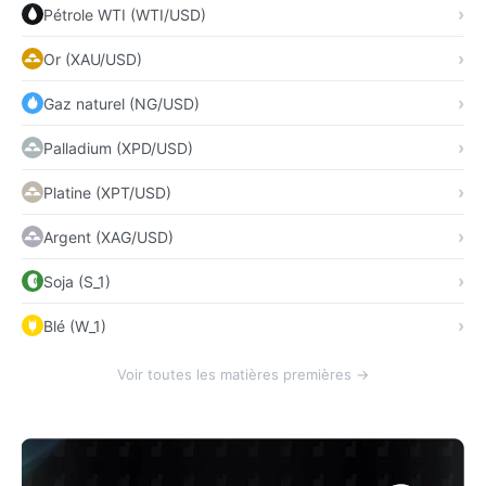
Pétrole WTI (WTI/USD)
Or (XAU/USD)
Gaz naturel (NG/USD)
Palladium (XPD/USD)
Platine (XPT/USD)
Argent (XAG/USD)
Soja (S_1)
Blé (W_1)
Voir toutes les matières premières →