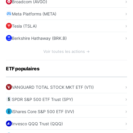
Broadcom (AVGO)
Meta Platforms (META)
Tesla (TSLA)
Berkshire Hathaway (BRK.B)
Voir toutes les actions →
ETF populaires
VANGUARD TOTAL STOCK MKT ETF (VTI)
SPDR S&P 500 ETF Trust (SPY)
iShares Core S&P 500 ETF (IVV)
Invesco QQQ Trust (QQQ)