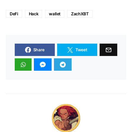
DeFi
Hack
wallet
ZachXBT
Share
Tweet