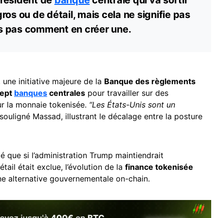
résident de
banque
centrale qui va sortir
os ou de détail, mais cela ne signifie pas
s pas comment en créer une.
, une initiative majeure de la
Banque des règlements
ept
banques
centrales
pour travailler sur des
ur la monnaie tokenisée.
“Les États-Unis sont un
 souligné Massad, illustrant le décalage entre la posture
é que si l’administration Trump maintiendrait
il était exclue, l’évolution de la
finance tokenisée
’une alternative gouvernementale on-chain.