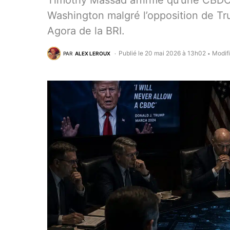
Timothy Massad affirme qu’une CBDC a
Washington malgré l’opposition de Tru
Agora de la BRI.
Publié le 20 mai 2026 à 13h02
Modif
PAR
ALEX LEROUX
•