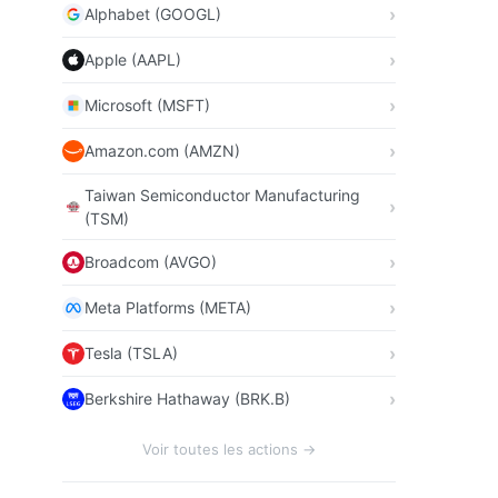
Alphabet (GOOGL)
Apple (AAPL)
Microsoft (MSFT)
Amazon.com (AMZN)
Taiwan Semiconductor Manufacturing
(TSM)
Broadcom (AVGO)
Meta Platforms (META)
Tesla (TSLA)
Berkshire Hathaway (BRK.B)
Voir toutes les actions →