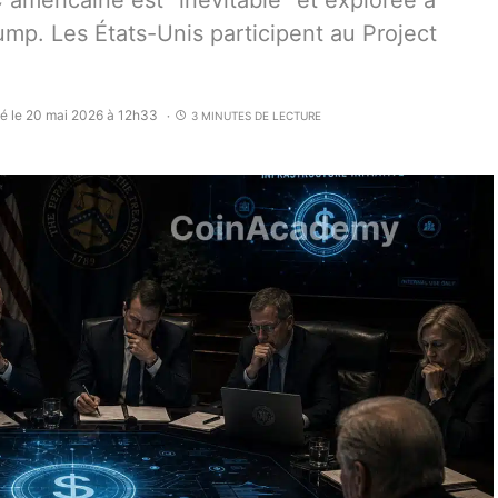
méricaine est “inévitable” et explorée à
mp. Les États-Unis participent au Project
ié le 20 mai 2026 à 12h33
3 MINUTES DE LECTURE