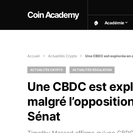
Coin Academy
🏠︎
Académie
Accueil
Actualités Crypto
Une CBDC est explorée en c
ACTUALITÉS CRYPTO
ACTUALITÉS RÉGULATION
Une CBDC est expl
malgré l’oppositio
Sénat