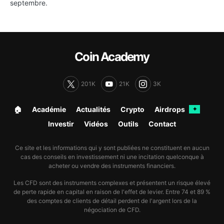
septembre.
Coin Academy
201K
21K
3K
🏠︎
Académie
Actualités
Crypto
Airdrops
✦
Investir
Vidéos
Outils
Contact
Ce site et les informations qui y sont publiées ne constituent en aucun
cas des conseils en investissement ni une incitation quelconque à
acheter ou vendre des instruments financiers.
Les CFD sont des instruments complexes et présentent un risque élevé
de perte rapide en capital en raison de l'effet de levier. Entre 74 et 89 %
des comptes de clients de détail perdent de l'argent lors de la
négociation de CFD.