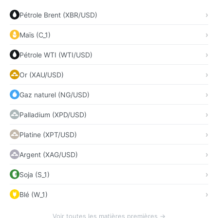
Pétrole Brent (XBR/USD)
Maïs (C_1)
Pétrole WTI (WTI/USD)
Or (XAU/USD)
Gaz naturel (NG/USD)
Palladium (XPD/USD)
Platine (XPT/USD)
Argent (XAG/USD)
Soja (S_1)
Blé (W_1)
Voir toutes les matières premières →