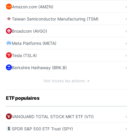
Amazon.com (AMZN)
Taiwan Semiconductor Manufacturing (TSM)
Broadcom (AVGO)
Meta Platforms (META)
Tesla (TSLA)
Berkshire Hathaway (BRK.B)
Voir toutes les actions →
ETF populaires
VANGUARD TOTAL STOCK MKT ETF (VTI)
SPDR S&P 500 ETF Trust (SPY)