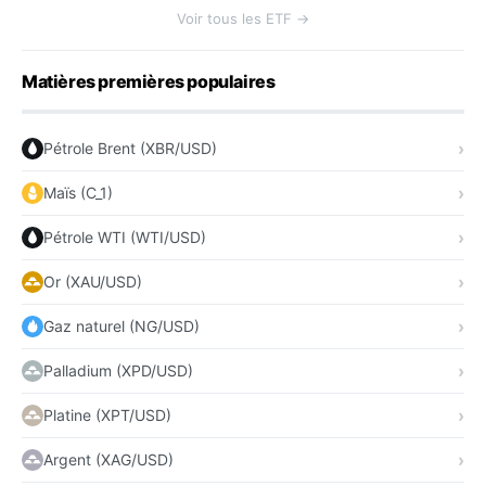
Voir tous les ETF →
Matières premières populaires
Pétrole Brent (XBR/USD)
Maïs (C_1)
Pétrole WTI (WTI/USD)
Or (XAU/USD)
Gaz naturel (NG/USD)
Palladium (XPD/USD)
Platine (XPT/USD)
Argent (XAG/USD)