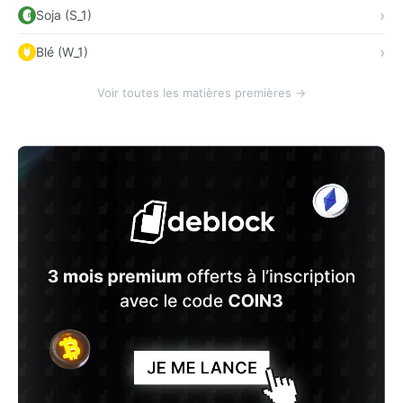
Soja (S_1)
Blé (W_1)
Voir toutes les matières premières →