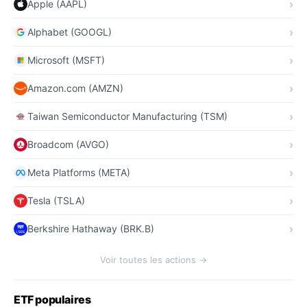
Apple (AAPL)
Alphabet (GOOGL)
Microsoft (MSFT)
Amazon.com (AMZN)
Taiwan Semiconductor Manufacturing (TSM)
Broadcom (AVGO)
Meta Platforms (META)
Tesla (TSLA)
Berkshire Hathaway (BRK.B)
Voir toutes les actions →
ETF populaires