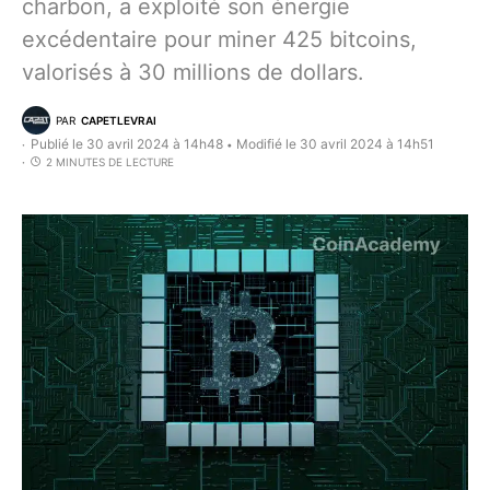
charbon, a exploité son énergie
excédentaire pour miner 425 bitcoins,
valorisés à 30 millions de dollars.
PAR
CAPETLEVRAI
Publié le 30 avril 2024 à 14h48
Modifié le 30 avril 2024 à 14h51
•
2 MINUTES DE LECTURE