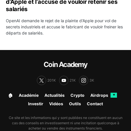
d’Apple et l’accuse de vouloir retenir ses
salariés
OpenAI demande le rejet de la plainte d'Apple pour vol de
secrets industriels et accuse le fabricant de vouloir freiner les
départs de salariés.
Coin Academy
201K
21K
3K
🏠︎
Académie
Actualités
Crypto
Airdrops
✦
Investir
Vidéos
Outils
Contact
Ce site et les informations qui y sont publiées ne constituent en aucun
cas des conseils en investissement ni une incitation quelconque à
acheter ou vendre des instruments financiers.