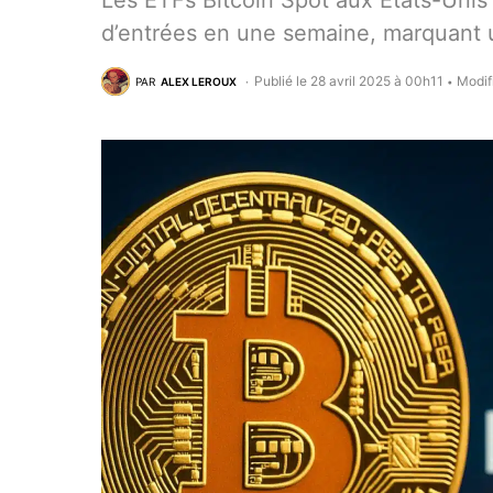
Les ETFs Bitcoin Spot aux États-Unis e
d’entrées en une semaine, marquant un
Publié le 28 avril 2025 à 00h11
Modif
PAR
ALEX LEROUX
•