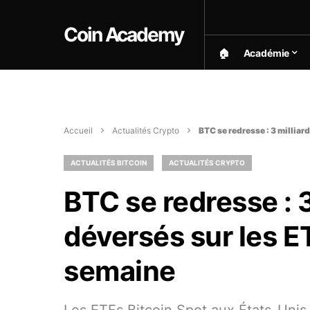
Coin Academy
🏠︎
Académie
Accueil
Actualités Crypto
BTC se redresse : 3 milliar
ACTUALITÉS BITCOIN
ACTUALITÉS CRYPTO
BTC se redresse : 3
déversés sur les E
semaine