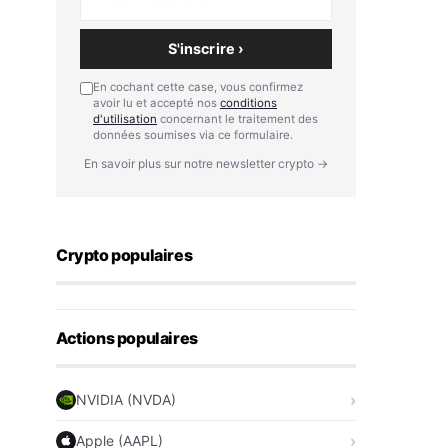
S'inscrire ›
En cochant cette case, vous confirmez
avoir lu et accepté nos
conditions
d'utilisation
concernant le traitement des
données soumises via ce formulaire.
En savoir plus sur notre newsletter crypto →
Crypto populaires
Actions populaires
NVIDIA (NVDA)
Apple (AAPL)