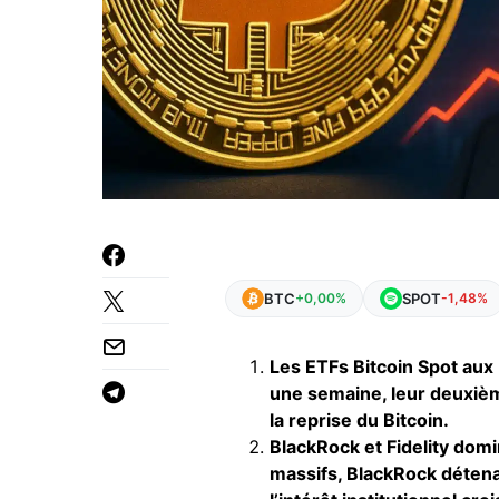
BTC
SPOT
+0,00%
-1,48%
Les ETFs Bitcoin Spot aux É
une semaine, leur deuxièm
la reprise du Bitcoin.
BlackRock et Fidelity dom
massifs, BlackRock détenan