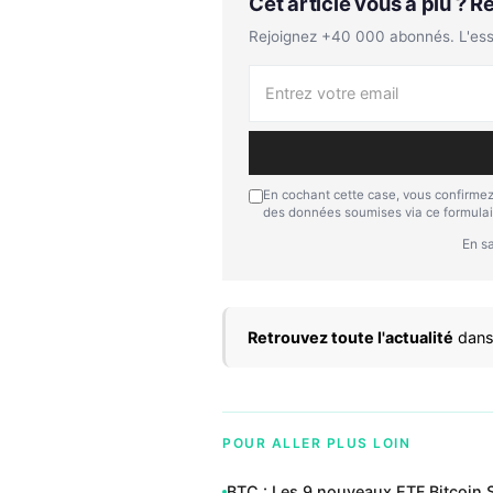
Cet article vous a plu ? 
Rejoignez +40 000 abonnés. L'essen
En cochant cette case, vous confirmez
des données soumises via ce formulai
En sa
Retrouvez toute l'actualité
dans
POUR ALLER PLUS LOIN
BTC : Les 9 nouveaux ETF Bitcoin S