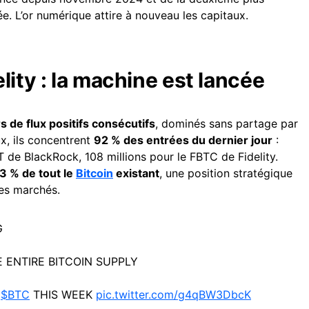
ée. L’or numérique attire à nouveau les capitaux.
lity : la machine est lancée
rs de flux positifs consécutifs
, dominés sans partage par
x, ils concentrent
92 % des entrées du dernier jour
:
IT de BlackRock, 108 millions pour le FBTC de Fidelity.
 % de tout le
Bitcoin
existant
, une position stratégique
les marchés.
G
 ENTIRE BITCOIN SUPPLY
F
$BTC
THIS WEEK
pic.twitter.com/g4qBW3DbcK