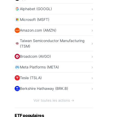
Alphabet (GOOGL)
Microsoft (MSFT)
Amazon.com (AMZN)
Taiwan Semiconductor Manufacturing
(TSM)
Broadcom (AVGO)
Meta Platforms (META)
Tesla (TSLA)
Berkshire Hathaway (BRK.B)
Voir toutes les actions →
ETF populaires