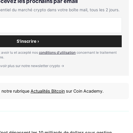
Recevez les prochains par email
tiel du marché crypto dans votre boîte mail, tous les 2 jours.
S'inscrire ›
 avoir lu et accepté nos
conditions d'utilisation
concernant le traitement
re.
voir plus sur notre newsletter crypto →
 notre rubrique
Actualités Bitcoin
sur Coin Academy.
pot dépassent les 10 milliards de dollars sous gestion