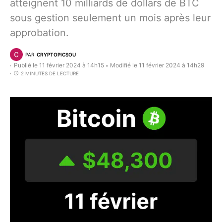
atteignent 10 milliards de dollars de BTC
sous gestion seulement un mois après leur
approbation.
PAR
CRYPTOPICSOU
Publié le 11 février 2024 à 14h15
Modifié le 11 février 2024 à 14h29
•
2 MINUTES DE LECTURE