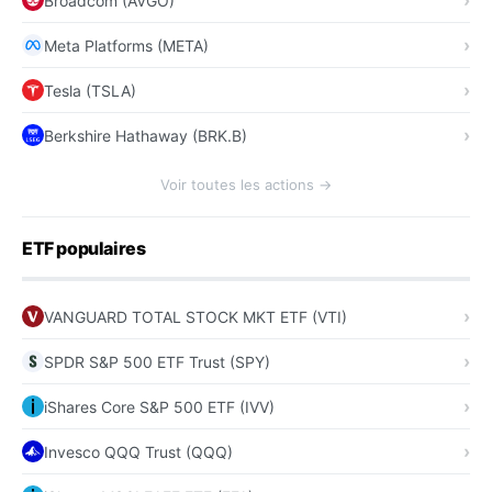
Broadcom (AVGO)
Meta Platforms (META)
Tesla (TSLA)
Berkshire Hathaway (BRK.B)
Voir toutes les actions →
ETF populaires
VANGUARD TOTAL STOCK MKT ETF (VTI)
SPDR S&P 500 ETF Trust (SPY)
iShares Core S&P 500 ETF (IVV)
Invesco QQQ Trust (QQQ)