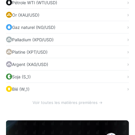
Pétrole WTI (WTI/USD)
Or (XAU/USD)
Gaz naturel (NG/USD)
Palladium (XPD/USD)
Platine (XPT/USD)
Argent (XAG/USD)
Soja (S_1)
Blé (W_1)
Voir toutes les matières premières →