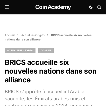
Coin Academy
Accueil
Actualités Crypto
BRICS accueille six nouvelles
nations dans son alliance
ACTUALITÉS CRYPTO
DOSSIER
BRICS accueille six
nouvelles nations dans son
alliance
BRICS s’apprête à accueillir l’Arabie
saoudite, les Émirats arabes unis et
quatre autres pays en 2024, annonçant