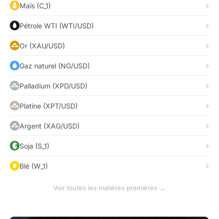
Maïs (C_1)
Pétrole WTI (WTI/USD)
Or (XAU/USD)
Gaz naturel (NG/USD)
Palladium (XPD/USD)
Platine (XPT/USD)
Argent (XAG/USD)
Soja (S_1)
Blé (W_1)
Voir toutes les matières premières →