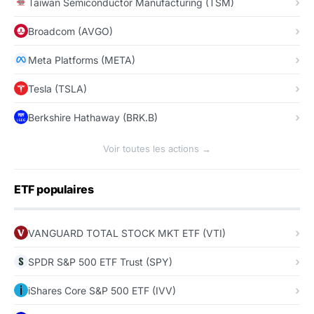
Taiwan Semiconductor Manufacturing (TSM)
Broadcom (AVGO)
Meta Platforms (META)
Tesla (TSLA)
Berkshire Hathaway (BRK.B)
Voir toutes les actions →
ETF populaires
VANGUARD TOTAL STOCK MKT ETF (VTI)
SPDR S&P 500 ETF Trust (SPY)
iShares Core S&P 500 ETF (IVV)