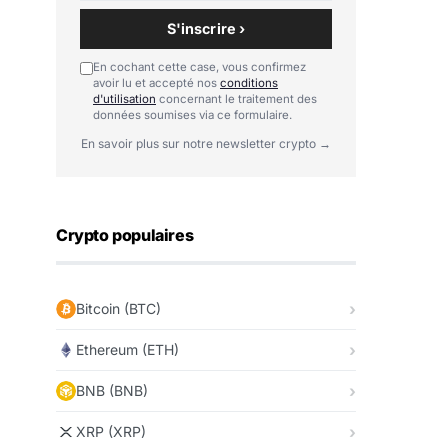
S'inscrire ›
En cochant cette case, vous confirmez
avoir lu et accepté nos
conditions
d'utilisation
concernant le traitement des
données soumises via ce formulaire.
En savoir plus sur notre newsletter crypto →
Crypto populaires
Bitcoin (BTC)
Ethereum (ETH)
BNB (BNB)
XRP (XRP)