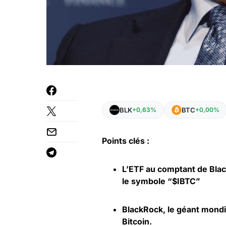
BLK
BTC
+0,63%
+0,00%
Points clés :
L’ETF au comptant de Bla
le symbole “$IBTC”
BlackRock, le géant mondia
Bitcoin.