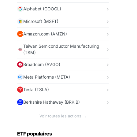
Alphabet (GOOGL)
Microsoft (MSFT)
Amazon.com (AMZN)
Taiwan Semiconductor Manufacturing
(TSM)
Broadcom (AVGO)
Meta Platforms (META)
Tesla (TSLA)
Berkshire Hathaway (BRK.B)
Voir toutes les actions →
ETF populaires