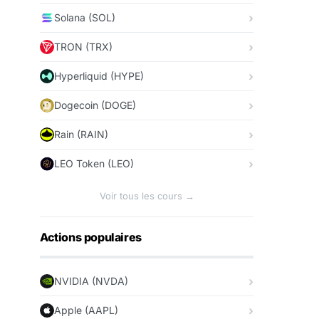
Solana (SOL)
TRON (TRX)
Hyperliquid (HYPE)
Dogecoin (DOGE)
Rain (RAIN)
LEO Token (LEO)
Voir tous les cours →
Actions populaires
NVIDIA (NVDA)
Apple (AAPL)