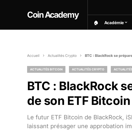
Coin Academy
🏠︎
Académie
Accueil
Actualités Crypto
BTC : BlackRock se prépar
ACTUALITÉS BITCOIN
ACTUALITÉS CRYPTO
ACTUALITÉ
BTC : BlackRock s
de son ETF Bitcoin
Le futur ETF Bitcoin de BlackRock, iSh
laissant présager une approbation i