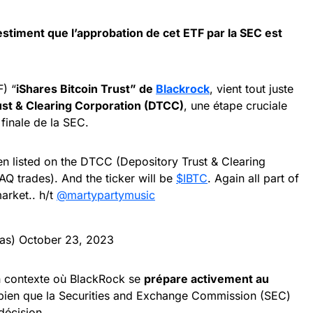
estiment que l’approbation de cet
ETF
par la SEC est
) “
iShares Bitcoin Trust” de
Blackrock
, vient tout juste
st & Clearing Corporation (DTCC)
, une étape cruciale
 finale de la SEC.
en listed on the DTCC (Depository Trust & Clearing
Q trades). And the ticker will be
$IBTC
. Again all part of
arket.. h/t
@martypartymusic
nas)
October 23, 2023
n contexte où BlackRock se
prépare activement au
 bien que la Securities and Exchange Commission (SEC)
décision.