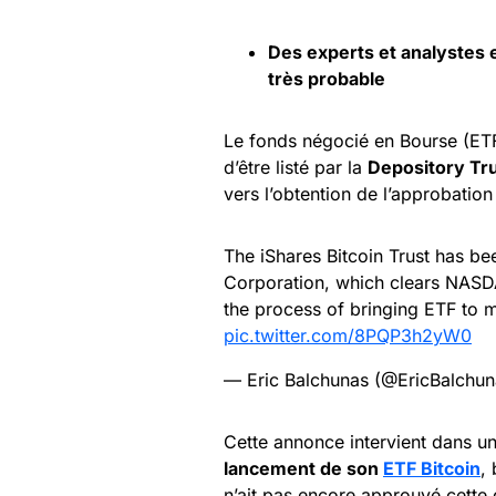
Des experts et analystes 
très probable
Le fonds négocié en Bourse (ETF
d’être listé par la
Depository Tru
vers l’obtention de l’approbation
The iShares Bitcoin Trust has be
Corporation, which clears NASDA
the process of bringing ETF to m
pic.twitter.com/8PQP3h2yW0
— Eric Balchunas (@EricBalchu
Cette annonce intervient dans u
lancement de son
ETF Bitcoin
,
n’ait pas encore approuvé cette 