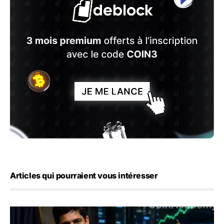
Articles qui pourraient vous intéresser
Emploi américain : 23 000 postes détruits en juillet, les 