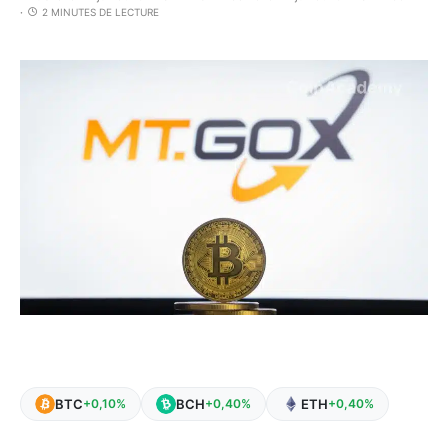
2 MINUTES DE LECTURE
BTC
BCH
ETH
+0,10%
+0,40%
+0,40%