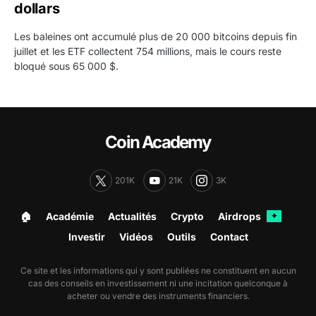
dollars
Les baleines ont accumulé plus de 20 000 bitcoins depuis fin
juillet et les ETF collectent 754 millions, mais le cours reste
bloqué sous 65 000 $.
Coin Academy
201K
21K
3K
🏠︎
Académie
Actualités
Crypto
Airdrops
✦
Investir
Vidéos
Outils
Contact
Ce site et les informations qui y sont publiées ne constituent en aucun
cas des conseils en investissement ni une incitation quelconque à
acheter ou vendre des instruments financiers.