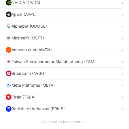
NVIDIA (NVDA)
Apple (AAPL)
Alphabet (GOOGL)
Microsoft (MSFT)
Amazon.com (AMZN)
Taiwan Semiconductor Manufacturing (TSM)
Broadcom (AVGO)
Meta Platforms (META)
Tesla (TSLA)
Berkshire Hathaway (BRK.B)
Voir toutes les actions →