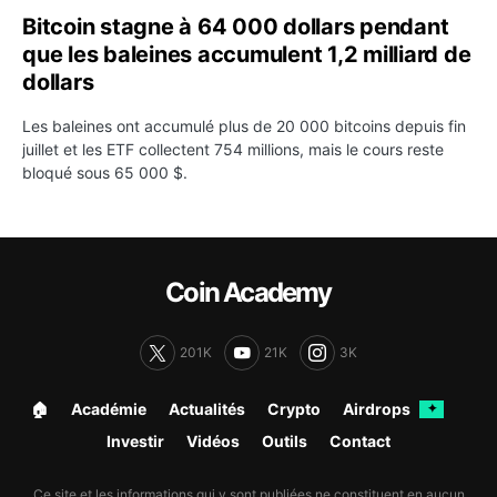
Bitcoin stagne à 64 000 dollars pendant
que les baleines accumulent 1,2 milliard de
dollars
Les baleines ont accumulé plus de 20 000 bitcoins depuis fin
juillet et les ETF collectent 754 millions, mais le cours reste
bloqué sous 65 000 $.
Coin Academy
201K
21K
3K
🏠︎
Académie
Actualités
Crypto
Airdrops
✦
Investir
Vidéos
Outils
Contact
Ce site et les informations qui y sont publiées ne constituent en aucun