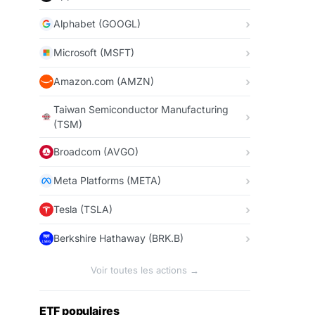
Alphabet (GOOGL)
Microsoft (MSFT)
Amazon.com (AMZN)
Taiwan Semiconductor Manufacturing
(TSM)
Broadcom (AVGO)
Meta Platforms (META)
Tesla (TSLA)
Berkshire Hathaway (BRK.B)
Voir toutes les actions →
ETF populaires