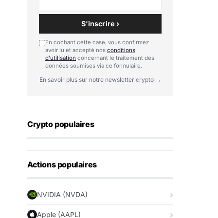
S'inscrire ›
En cochant cette case, vous confirmez
avoir lu et accepté nos
conditions
d'utilisation
concernant le traitement des
données soumises via ce formulaire.
En savoir plus sur notre newsletter crypto →
Crypto populaires
Actions populaires
NVIDIA (NVDA)
Apple (AAPL)