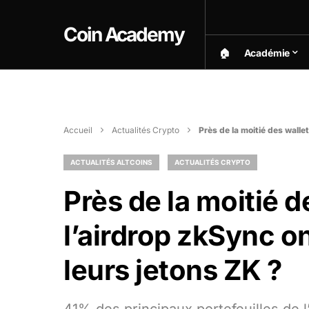
Coin Academy
🏠︎
Académie
Accueil
Actualités Crypto
Près de la moitié des wallet
ACTUALITÉS ALTCOINS
ACTUALITÉS CRYPTO
Près de la moitié d
l’airdrop zkSync on
leurs jetons ZK ?