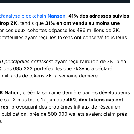
 d’analyse blockchain
Nansen
,
41% des adresses suivies
rdrop
ZK
, tandis que
31% en ont vendu au moins une
par ces deux cohortes dépasse les 486 millions de ZK.
rtefeuilles ayant reçu les tokens ont conservé tous leurs
0 principales adresses
” ayant reçu l’airdrop de ZK, bien
% des 695 232 portefeuilles que zkSync a déclaré
7 milliards de tokens ZK la semaine dernière.
K Nation
, créée la semaine dernière par les développeurs
ié sur X plus tôt le 17 juin que
45% des tokens avaient
ures
, provoquant des problèmes initiaux de réseau en
e publication, près de 500 000 wallets avaient claim près
s.