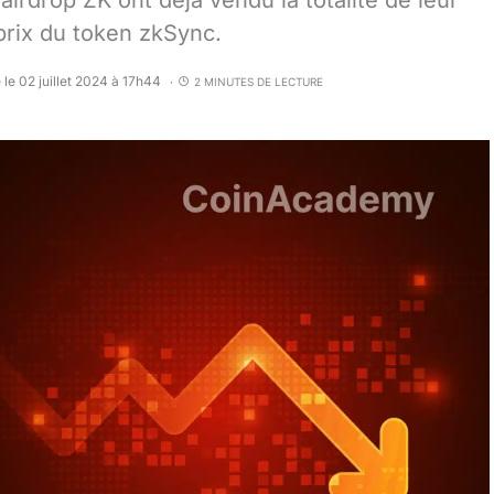
airdrop ZK ont déjà vendu la totalité de leur
prix du token zkSync.
 le 02 juillet 2024 à 17h44
2 MINUTES DE LECTURE