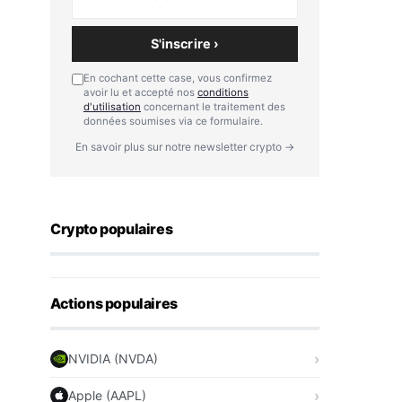
S'inscrire ›
En cochant cette case, vous confirmez
avoir lu et accepté nos
conditions
d'utilisation
concernant le traitement des
données soumises via ce formulaire.
En savoir plus sur notre newsletter crypto →
Crypto populaires
Actions populaires
NVIDIA (NVDA)
Apple (AAPL)