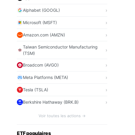
Alphabet (GOOGL)
Microsoft (MSFT)
Amazon.com (AMZN)
Taiwan Semiconductor Manufacturing
(TSM)
Broadcom (AVGO)
Meta Platforms (META)
Tesla (TSLA)
Berkshire Hathaway (BRK.B)
Voir toutes les actions →
ETF populaires