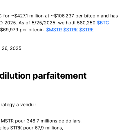
 for ~$427.1 million at ~$106,237 per bitcoin and has
TD 2025. As of 5/25/2025, we hodl 580,250
$BTC
~$69,979 per bitcoin.
$MSTR
$STRK
$STRF
 26, 2025
dilution parfaitement
trategy a vendu :
 MSTR pour 348,7 millions de dollars,
lles STRK pour 67,9 millions,