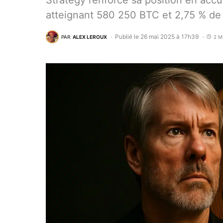
Strategy renforce sa position en acc
atteignant 580 250 BTC et 2,75 % de l
Publié le 26 mai 2025 à 17h39
PAR
ALEX LEROUX
2 M