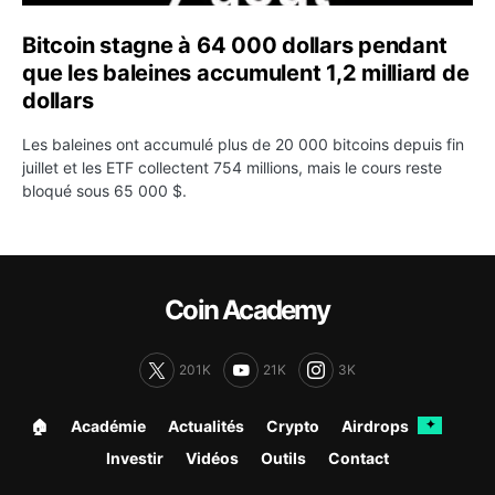
Bitcoin stagne à 64 000 dollars pendant
que les baleines accumulent 1,2 milliard de
dollars
Les baleines ont accumulé plus de 20 000 bitcoins depuis fin
juillet et les ETF collectent 754 millions, mais le cours reste
bloqué sous 65 000 $.
Coin Academy
201K
21K
3K
🏠︎
Académie
Actualités
Crypto
Airdrops
✦
Investir
Vidéos
Outils
Contact