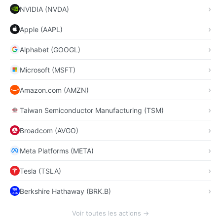
NVIDIA (NVDA)
Apple (AAPL)
Alphabet (GOOGL)
Microsoft (MSFT)
Amazon.com (AMZN)
Taiwan Semiconductor Manufacturing (TSM)
Broadcom (AVGO)
Meta Platforms (META)
Tesla (TSLA)
Berkshire Hathaway (BRK.B)
Voir toutes les actions →