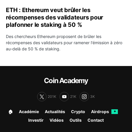
ETH : Ethereum veut brûler les
récompenses des validateurs pour
plafonner le staking à 50 %
Des chercheurs Ethereum proposent de brûler les
récompenses des validateurs pour ramener l'émission à zéro
au-delà de 50 % de staking.
Coin Academy
201K
21K
3K
🏠︎
Académie
Actualités
Crypto
Airdrops
✦
Investir
Vidéos
Outils
Contact