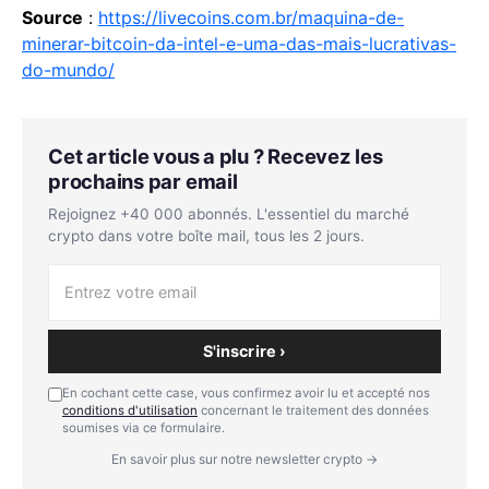
Source
:
https://livecoins.com.br/maquina-de-
minerar-bitcoin-da-intel-e-uma-das-mais-lucrativas-
do-mundo/
Cet article vous a plu ? Recevez les
prochains par email
Rejoignez +40 000 abonnés. L'essentiel du marché
crypto dans votre boîte mail, tous les 2 jours.
S'inscrire ›
En cochant cette case, vous confirmez avoir lu et accepté nos
conditions d'utilisation
concernant le traitement des données
soumises via ce formulaire.
En savoir plus sur notre newsletter crypto →