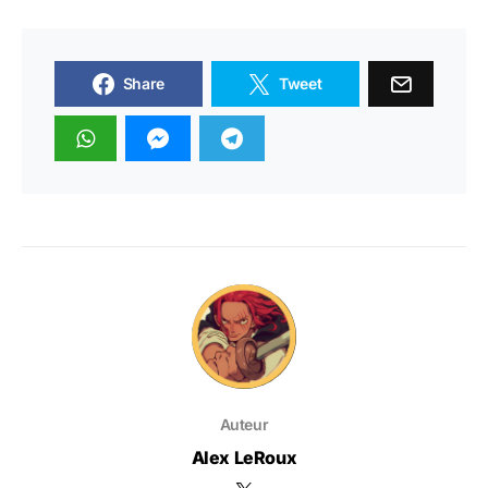
Share
Tweet
Auteur
Alex LeRoux