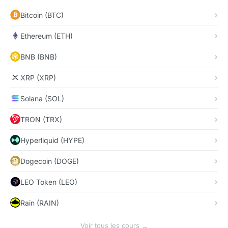
Bitcoin (BTC)
Ethereum (ETH)
BNB (BNB)
XRP (XRP)
Solana (SOL)
TRON (TRX)
Hyperliquid (HYPE)
Dogecoin (DOGE)
LEO Token (LEO)
Rain (RAIN)
Voir tous les cours →